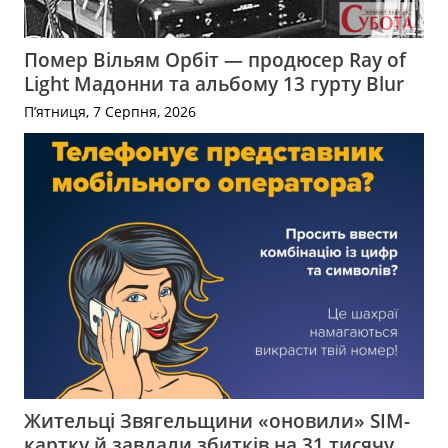
Помер Вільям Орбіт — продюсер Ray of
Light Мадонни та альбому 13 гурту Blur
П’ятниця, 7 Серпня, 2026
Жительці Звягельщини «оновили» SIM-
картку й завдали збитків на 31 тисячу