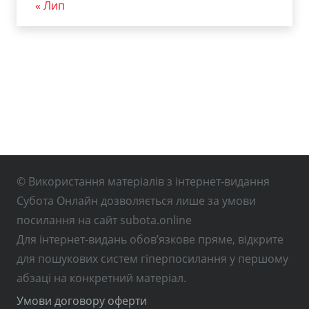
« Лип
© Використання матеріалів з інтернет-видання
Субота Онлайн дозволяється лише за умови
посилання на сайт subota.online
Для інтернет-видань обов’язкове пряме, відкрите
для пошукових систем гіперпосилання у першому
абзаці на конкретний матеріал.
Умови договору оферти