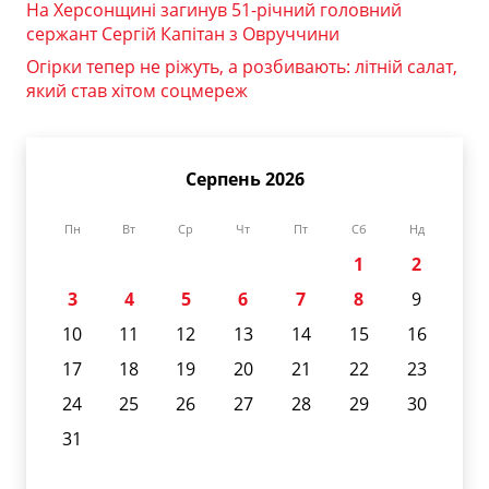
На Херсонщині загинув 51-річний головний
сержант Сергій Капітан з Овруччини
Огірки тепер не ріжуть, а розбивають: літній салат,
який став хітом соцмереж
Серпень 2026
Пн
Вт
Ср
Чт
Пт
Сб
Нд
1
2
3
4
5
6
7
8
9
10
11
12
13
14
15
16
17
18
19
20
21
22
23
24
25
26
27
28
29
30
31