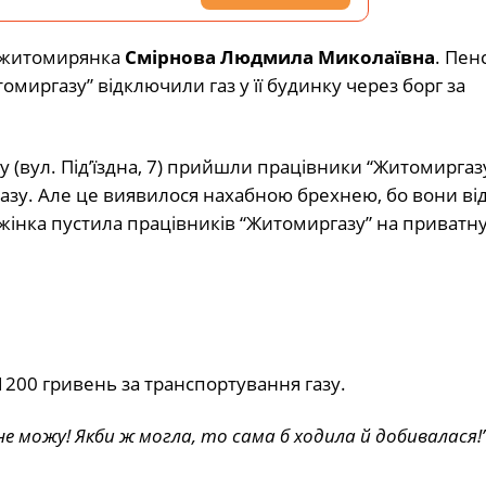
а житомирянка
Смірнова Людмила Миколаївна
. Пен
омиргазу” відключили газ у її будинку через борг за
 (вул. Під’їздна, 7) прийшли працівники “Житомиргазу
 газу. Але це виявилося нахабною брехнею, бо вони в
к жінка пустила працівників “Житомиргазу” на приватн
200 гривень за транспортування газу.
не можу! Якби ж могла, то сама б ходила й добивалася!