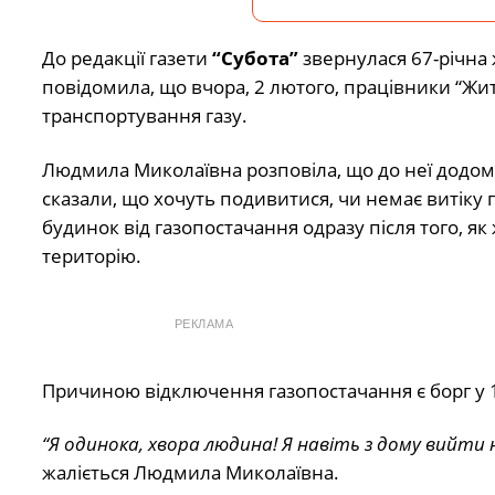
До редакції газети
“Субота”
звернулася 67-річн
повідомила, що вчора, 2 лютого, працівники “Жит
транспортування газу.
Людмила Миколаївна розповіла, що до неї додому
сказали, що хочуть подивитися, чи немає витіку
будинок від газопостачання одразу після того, я
територію.
РЕКЛАМА
Причиною відключення газопостачання є борг у 1
“Я одинока, хвора людина! Я навіть з дому вийти 
жаліється Людмила Миколаївна.