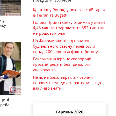
Кріштіану Роналду показав свій гараж
із Ferrari та Bugatti
к у
Голова ПриватБанку отримав у липні
ежу
4,46 млн грн зарплати та 653 тис. грн
негрошових благ
На Житомирщині від початку
будівельного сезону перевірили
понад 200 кернів асфальтобетону
Баклажанна ікра на сковороді:
простий рецепт без тривалого
уварювання
Не як на бакалаврат: з 7 серпня
почався вступ до аспірантури — що
важливо знати
рщині
треба
Серпень 2026