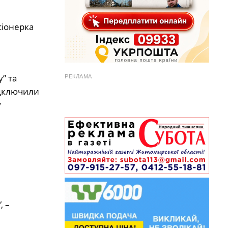
сіонерка
” та
РЕКЛАМА
ідключили
у
”
, –