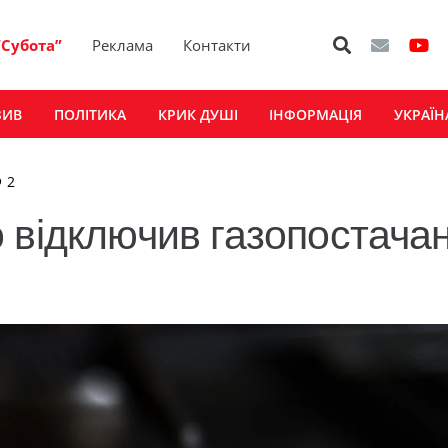
“Субота”
Реклама
Контакти
ЗИВ
ПОЛІТИКА
КРИК ДУШІ
ІНФОРМАЦІЯ
УКРАЇН
коментарі
2
 відключив газопостача