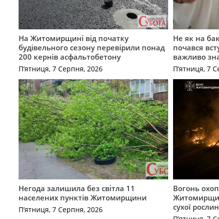
На Житомирщині від початку
Не як на ба
будівельного сезону перевірили понад
почався вст
200 кернів асфальтобетону
важливо зн
П’ятниця, 7 Серпня, 2026
П’ятниця, 7 С
Негода залишила без світла 11
Вогонь охоп
населених пунктів Житомирщини
Житомирщин
сухої рослин
П’ятниця, 7 Серпня, 2026
П’ятниця, 7 С