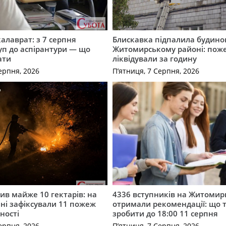
калаврат: з 7 серпня
Блискавка підпалила будино
уп до аспірантури — що
Житомирському районі: пож
ати
ліквідували за годину
ерпня, 2026
П’ятниця, 7 Серпня, 2026
ив майже 10 гектарів: на
4336 вступників на Житоми
і зафіксували 11 пожеж
отримали рекомендації: що 
ності
зробити до 18:00 11 серпня
ерпня, 2026
П’ятниця, 7 Серпня, 2026