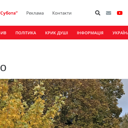
“Субота”
Реклама
Контакти
ЗИВ
ПОЛІТИКА
КРИК ДУШІ
ІНФОРМАЦІЯ
УКРАЇН
то