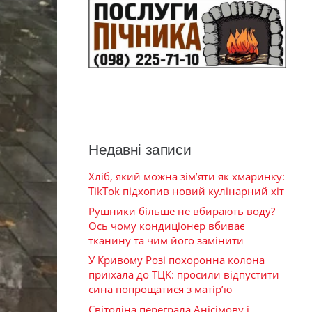
Недавні записи
Хліб, який можна зім’яти як хмаринку:
TikTok підхопив новий кулінарний хіт
Рушники більше не вбирають воду?
Ось чому кондиціонер вбиває
тканину та чим його замінити
У Кривому Розі похоронна колона
приїхала до ТЦК: просили відпустити
сина попрощатися з матір’ю
Світоліна переграла Анісімову і