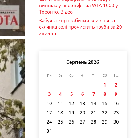
вийшла у чвертьфінал WTA 1000 у
Торонто. Відео
Забудьте про забитий злив: одна
склянка солі прочистить труби за 20
хвилин
Серпень 2026
Пн
Вт
Ср
Чт
Пт
Сб
Нд
1
2
3
4
5
6
7
8
9
10
11
12
13
14
15
16
17
18
19
20
21
22
23
24
25
26
27
28
29
30
31