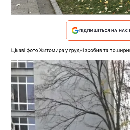
ПІДПИШІТЬСЯ НА НАС 
Цікаві фото Житомира у грудні зробив та пошири