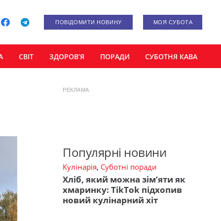
ПОВІДОМИТИ НОВИНУ
МОЯ СУБОТА
А
СВІТ
ЗДОРОВ’Я
ПОРАДИ
СУБОТНЯ КАВА
РЕКЛАМА
Популярні новини
Кулінарія
,
Суботні поради
Хліб, який можна зім’яти як
хмаринку: TikTok підхопив
новий кулінарний хіт