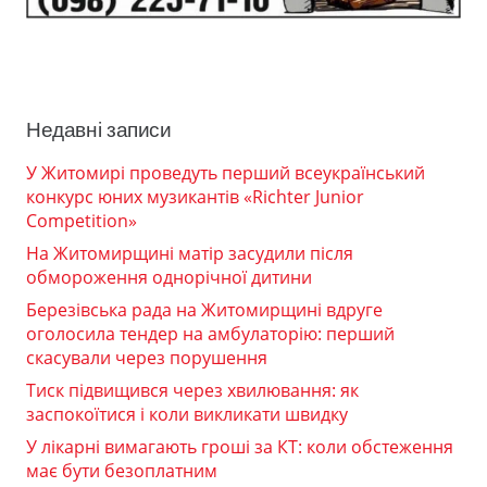
Недавні записи
У Житомирі проведуть перший всеукраїнський
конкурс юних музикантів «Richter Junior
Competition»
На Житомирщині матір засудили після
обмороження однорічної дитини
Березівська рада на Житомирщині вдруге
оголосила тендер на амбулаторію: перший
скасували через порушення
Тиск підвищився через хвилювання: як
заспокоїтися і коли викликати швидку
У лікарні вимагають гроші за КТ: коли обстеження
має бути безоплатним