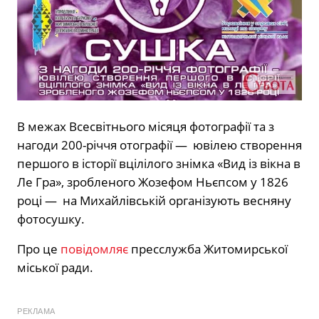
В межах Всесвітнього місяця фотографії та з
нагоди 200-річчя отографiї — ювiлею створення
першого в iсторiї вцiлiлого знiмка «Вид iз вiкна в
Ле Гра», зробленого Жозефом Ньєпсом у 1826
роцi — на Михайлівській організують весняну
фотосушку.
Про це
повідомляє
пресслужба Житомирської
міської ради.
РЕКЛАМА