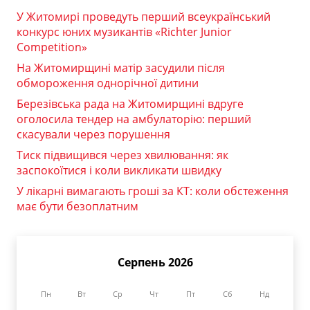
У Житомирі проведуть перший всеукраїнський
конкурс юних музикантів «Richter Junior
Competition»
На Житомирщині матір засудили після
обмороження однорічної дитини
Березівська рада на Житомирщині вдруге
оголосила тендер на амбулаторію: перший
скасували через порушення
Тиск підвищився через хвилювання: як
заспокоїтися і коли викликати швидку
У лікарні вимагають гроші за КТ: коли обстеження
має бути безоплатним
Серпень 2026
Пн
Вт
Ср
Чт
Пт
Сб
Нд