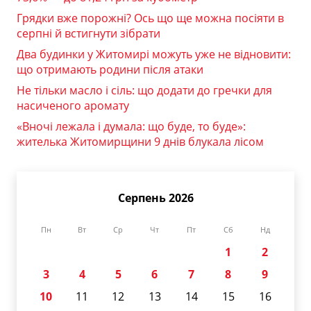
Грядки вже порожні? Ось що ще можна посіяти в
серпні й встигнути зібрати
Два будинки у Житомирі можуть уже не відновити:
що отримають родини після атаки
Не тільки масло і сіль: що додати до гречки для
насиченого аромату
«Вночі лежала і думала: що буде, то буде»:
жителька Житомирщини 9 днів блукала лісом
Серпень 2026
Пн
Вт
Ср
Чт
Пт
Сб
Нд
1
2
3
4
5
6
7
8
9
10
11
12
13
14
15
16