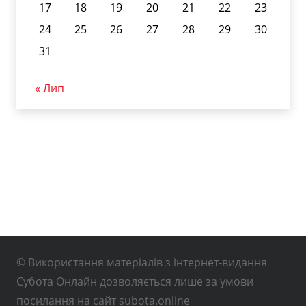
17
18
19
20
21
22
23
24
25
26
27
28
29
30
31
« Лип
© Використання матеріалів з інтернет-видання
Субота Онлайн дозволяється лише за умови
посилання на сайт subota.online