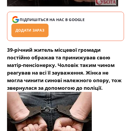
ПІДПИШІТЬСЯ НА НАС В GOOGLE
ДОДАТИ ЗАРАЗ
39-річний житель місцевої громади
постійно ображав та принижував свою
матір-пенсіонерку. Чоловік таким чином
реагував на всі її зауваження. Жінка не
могла чинити синові належного опору, тож
звернулася за допомогою до поліції.