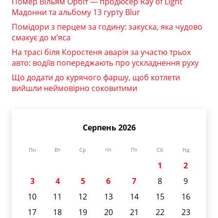
Помер Вільям Орбіт — продюсер Ray of Light
Мадонни та альбому 13 гурту Blur
Помідори з перцем за годину: закуска, яка чудово
смакує до м’яса
На трасі біля Коростеня аварія за участю трьох
авто: водіїв попереджають про ускладнення руху
Що додати до курячого фаршу, щоб котлети
вийшли неймовірно соковитими
Серпень 2026
Пн
Вт
Ср
Чт
Пт
Сб
Нд
1
2
3
4
5
6
7
8
9
10
11
12
13
14
15
16
17
18
19
20
21
22
23