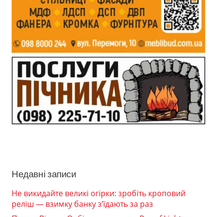
Недавні записи
Не викидайте великі огірки: зробіть кроповий
реліш — взимку банку з’їдають за раз