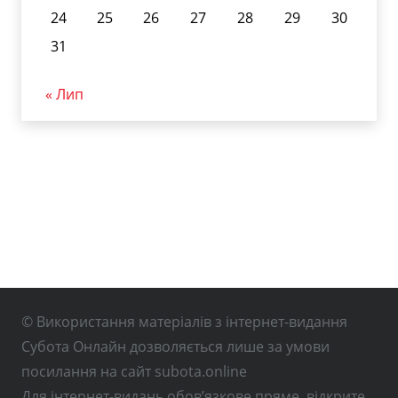
24
25
26
27
28
29
30
31
« Лип
© Використання матеріалів з інтернет-видання
Субота Онлайн дозволяється лише за умови
посилання на сайт subota.online
Для інтернет-видань обов’язкове пряме, відкрите