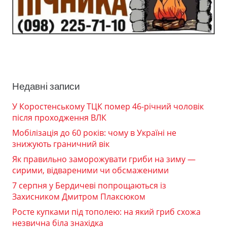
Недавні записи
У Коростенському ТЦК помер 46-річний чоловік
після проходження ВЛК
Мобілізація до 60 років: чому в Україні не
знижують граничний вік
Як правильно заморожувати гриби на зиму —
сирими, відвареними чи обсмаженими
7 серпня у Бердичеві попрощаються із
Захисником Дмитром Плаксюком
Росте купками під тополею: на який гриб схожа
незвична біла знахідка