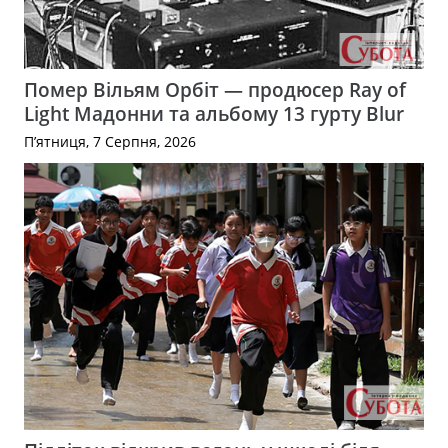
Помер Вільям Орбіт — продюсер Ray of
Light Мадонни та альбому 13 гурту Blur
П’ятниця, 7 Серпня, 2026