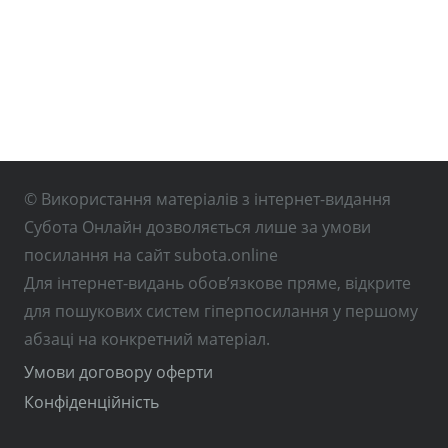
© Використання матеріалів з інтернет-видання
Субота Онлайн дозволяється лише за умови
посилання на сайт subota.online
Для інтернет-видань обов’язкове пряме, відкрите
для пошукових систем гіперпосилання у першому
абзаці на конкретний матеріал.
Умови договору оферти
Конфіденційність