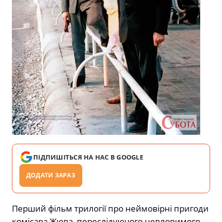
ПІДПИШІТЬСЯ НА НАС В GOOGLE
ДОДАТИ ЗАРАЗ
Перший фільм трилогії про неймовірні пригоди
комісара Жюва, переслідуючого невловимого