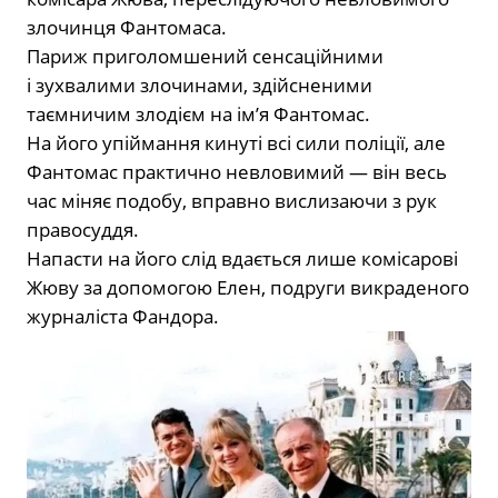
злочинця Фантомаса.
Париж приголомшений сенсаційними
і зухвалими злочинами, здійсненими
таємничим злодієм на ім’я Фантомас.
На його упіймання кинуті всі сили поліції, але
Фантомас практично невловимий — він весь
час міняє подобу, вправно вислизаючи з рук
правосуддя.
Напасти на його слід вдається лише комісарові
Жюву за допомогою Елен, подруги викраденого
журналіста Фандора.