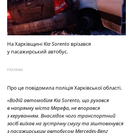
На Харківщині
Kia Sorento
врізався
у пасажирський автобус.
РЕКЛАМА
Про це
повідомила
поліція Харківської області.
«Водій автомобіля Kia Sorento, що рухався
в напрямку міста Мерефа, не впорався
з керуванням. Внаслідок чого транспортний
засіб виїхав на зустрічну смугу та зіштовхнувся
з пасажирським автобусом Mercedes-Benz