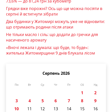
73,6% — до 81,24 грн за кубометр
Грядки вже порожні? Ось що ще можна посіяти в
серпні й встигнути зібрати
Два будинки у Житомирі можуть уже не відновити:
що отримають родини після атаки
Не тільки масло і сіль: що додати до гречки для
насиченого аромату
«Вночі лежала і думала: що буде, то буде»:
жителька Житомирщини 9 днів блукала лісом
Серпень 2026
Пн
Вт
Ср
Чт
Пт
Сб
Нд
1
2
3
4
5
6
7
8
9
10
11
12
13
14
15
16