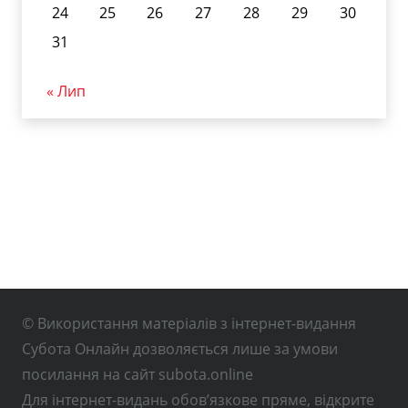
24
25
26
27
28
29
30
31
« Лип
© Використання матеріалів з інтернет-видання
Субота Онлайн дозволяється лише за умови
посилання на сайт subota.online
Для інтернет-видань обов’язкове пряме, відкрите