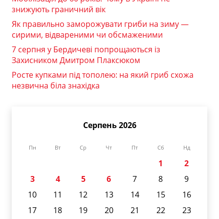
знижують граничний вік
Як правильно заморожувати гриби на зиму —
сирими, відвареними чи обсмаженими
7 серпня у Бердичеві попрощаються із
Захисником Дмитром Плаксюком
Росте купками під тополею: на який гриб схожа
незвична біла знахідка
Серпень 2026
Пн
Вт
Ср
Чт
Пт
Сб
Нд
1
2
3
4
5
6
7
8
9
10
11
12
13
14
15
16
17
18
19
20
21
22
23