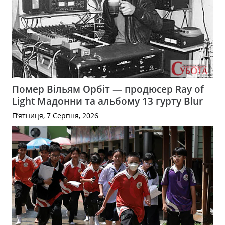
Помер Вільям Орбіт — продюсер Ray of
Light Мадонни та альбому 13 гурту Blur
П’ятниця, 7 Серпня, 2026