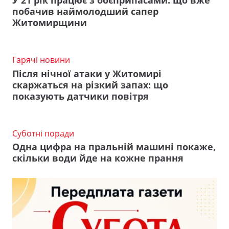
У 21 рік працює з боєприпасами: що вже
побачив наймолодший сапер
Житомирщини
Гарячі новини
Після нічної атаки у Житомирі
скаржаться на різкий запах: що
показують датчики повітря
Суботні поради
Одна цифра на пральній машині покаже,
скільки води йде на кожне прання