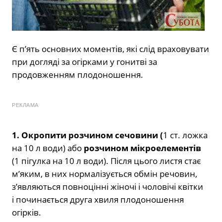
Є п’ять основних моментів, які слід враховувати
при догляді за огірками у гонитві за
продовженням плодоношення.
РЕКЛАМА
1. Окропити розчином сечовини (
1 ст. ложка
на 10 л води) або
розчином мікроелементів
(1 пігулка на 10 л води). Після цього листя стає
м’яким, в них нормалізується обмін речовин,
з’являються повноцінні жіночі і чоловічі квітки
і починається друга хвиля плодоношення
огірків.