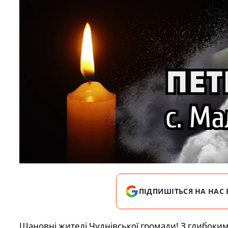
ПІДПИШІТЬСЯ НА НАС 
Шановні жителі Чуднівської громади! З глибоким