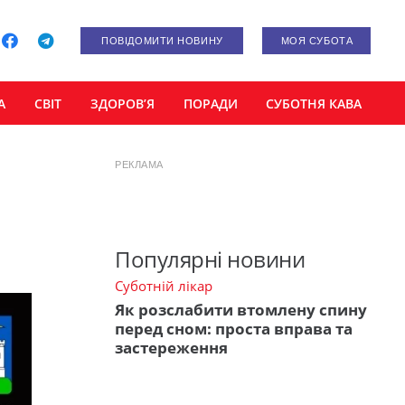
ПОВІДОМИТИ НОВИНУ
МОЯ СУБОТА
А
СВІТ
ЗДОРОВ’Я
ПОРАДИ
СУБОТНЯ КАВА
РЕКЛАМА
Популярні новини
Суботній лікар
Як розслабити втомлену спину
перед сном: проста вправа та
застереження