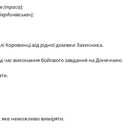
ще (траса);
ердичівське»);
і Коровинці від рідної домівки Захисника.
ід час виконання бойового завдання на Донеччині.
ати.
 яке неможливо виміряти.