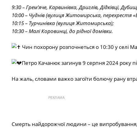
9:30 – Грем’яче, Карвинівка, Дриглів, Дідківці, Дуби
10:00 – Чуднів (вулиця Житомирська, перехрестя «Б
10:15 – Турчинівка (вулиця Житомирська);
10:30 – Малі Коровинці, до рідної домівки.
Чин похорону розпочнеться о 10:30 у селі Мал
Петро Качанюк загинув 9 серпня 2024 року п
На жаль, словами важко загоїти болючу рану втр
РЕКЛАМА
Смерть найдорожчої людини – це випробування,