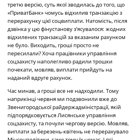
третю версію, суть якої зводилась до того, що
«ПриватБанк» чомусь відхилив транзакцію з
перерахунку цієї соцвиплати. Натомість, після
дзвінка у цю фінустанову з’ясувалося: жодних
відхилених транзакцій за вказаним рахунком
не було. Виходить, гроші просто не
пересилали? Хоча працівники управління
соцзахисту наполегливо радили трошки
почекати, мовляв, виплати прийдуть на
наданий вдруге рахунок.
Час минав, а гроші все не надходили. Тому
наприкінці червня ми подзвонили вже до
Звенигородської райдержадміністрації, якій
підпорядковується Лисянське управління
соцзахисту, та почули чергову версію. Мовляв,
виплати за березень-квітень не перерахувало
Мінсоцполітики, саме тому їх немає. І всі