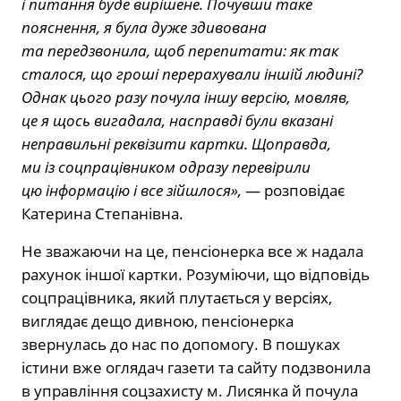
і питання буде вирішене. Почувши таке
пояснення, я була дуже здивована
та передзвонила, щоб перепитати: як так
сталося, що гроші перерахували іншій людині?
Однак цього разу почула іншу версію, мовляв,
це я щось вигадала, насправді були вказані
неправильні реквізити картки. Щоправда,
ми із соцпрацівником одразу перевірили
цю інформацію і все зійшлося»,
— розповідає
Катерина Степанівна.
Не зважаючи на це, пенсіонерка все ж надала
рахунок іншої картки. Розуміючи, що відповідь
соцпрацівника, який плутається у версіях,
виглядає дещо дивною, пенсіонерка
звернулась до нас по допомогу. В пошуках
істини вже оглядач газети та сайту подзвонила
в управління соцзахисту м. Лисянка й почула