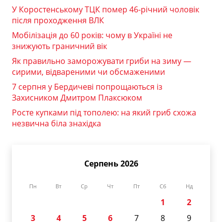
У Коростенському ТЦК помер 46-річний чоловік
після проходження ВЛК
Мобілізація до 60 років: чому в Україні не
знижують граничний вік
Як правильно заморожувати гриби на зиму —
сирими, відвареними чи обсмаженими
7 серпня у Бердичеві попрощаються із
Захисником Дмитром Плаксюком
Росте купками під тополею: на який гриб схожа
незвична біла знахідка
Серпень 2026
Пн
Вт
Ср
Чт
Пт
Сб
Нд
1
2
3
4
5
6
7
8
9