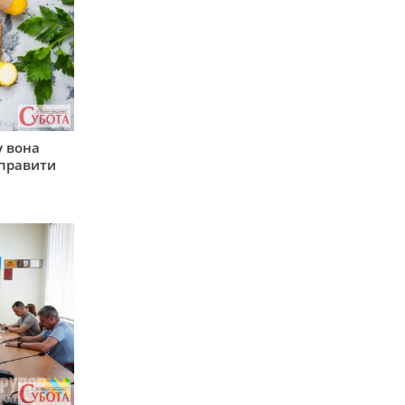
у вона
иправити