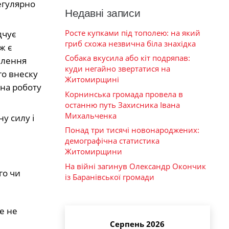
егулярно
Недавні записи
Росте купками під тополею: на який
дчує
гриб схожа незвична біла знахідка
ж є
Собака вкусила або кіт подряпав:
млення
куди негайно звертатися на
го внеску
Житомирщині
на роботу
Корнинська громада провела в
останню путь Захисника Івана
Михальченка
у силу і
Понад три тисячі новонароджених:
демографічна статистика
Житомирщини
На війні загинув Олександр Окончик
го чи
із Баранівської громади
е не
Серпень 2026