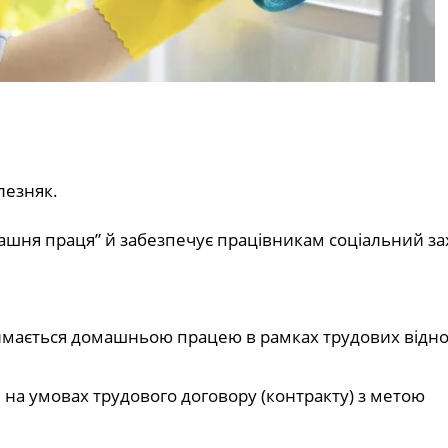
лезняк.
ашня праця” й забезпечує працівникам соціальний за
аймається домашньою працею в рамках трудових відно
 на умовах трудового договору (контракту) з метою