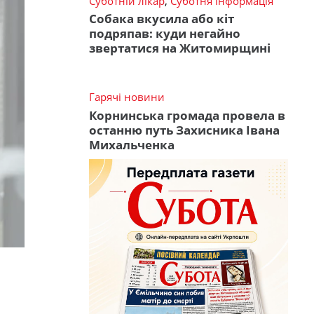
Суботній лікар
,
Суботня інформація
Собака вкусила або кіт
подряпав: куди негайно
звертатися на Житомирщині
Гарячі новини
Корнинська громада провела в
останню путь Захисника Івана
Михальченка