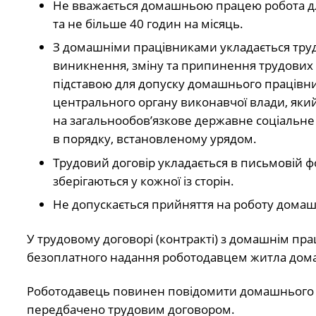
Не вважається домашньою працею робота дл
та не більше 40 годин на місяць.
З домашніми працівниками укладається труд
виникнення, зміну та припинення трудових ві
підставою для допуску домашнього працівни
центрального органу виконавчої влади, який
на загальнообов’язкове державне соціальне
в порядку, встановленому урядом.
Трудовий договір укладається в письмовій ф
зберігаються у кожної із сторін.
Не допускається прийняття на роботу домаш
У трудовому договорі (контракті) з домашнім п
безоплатного надання роботодавцем житла дом
Роботодавець повинен повідомити домашнього пр
передбачено трудовим договором.