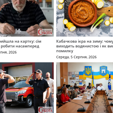
рийшла на картку: сім
Кабачкова ікра на зиму: чом
о робити насамперед
виходить водянистою і як в
помилку
рпня, 2026
Середа, 5 Серпня, 2026