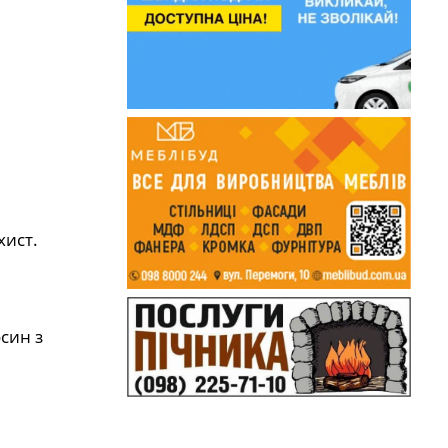
хист.
син з