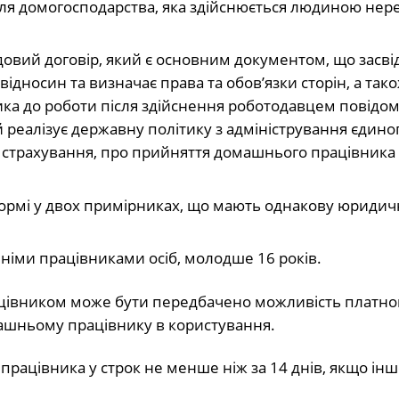
я домогосподарства, яка здійснюється людиною нер
овий договір, який є основним документом, що засві
дносин та визначає права та обов’язки сторін, а тако
ка до роботи після здійснення роботодавцем повідо
 реалізує державну політику з адміністрування єдино
 страхування, про прийняття домашнього працівника 
ормі у двох примірниках, що мають однакову юридичн
німи працівниками осіб, молодше 16 років.
рацівником може бути передбачено можливість платно
ашньому працівнику в користування.
ацівника у строк не менше ніж за 14 днів, якщо інш