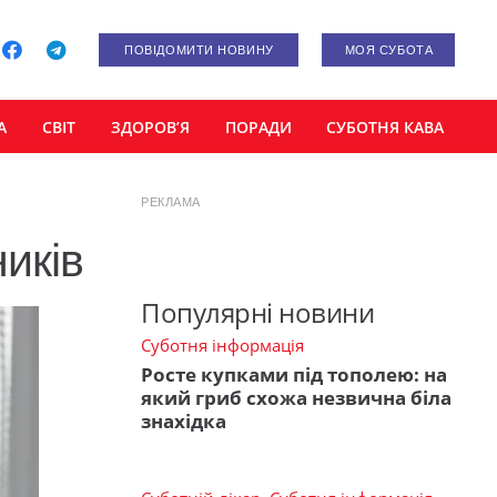
ПОВІДОМИТИ НОВИНУ
МОЯ СУБОТА
А
СВІТ
ЗДОРОВ’Я
ПОРАДИ
СУБОТНЯ КАВА
РЕКЛАМА
иків
Популярні новини
Суботня інформація
Росте купками під тополею: на
який гриб схожа незвична біла
знахідка