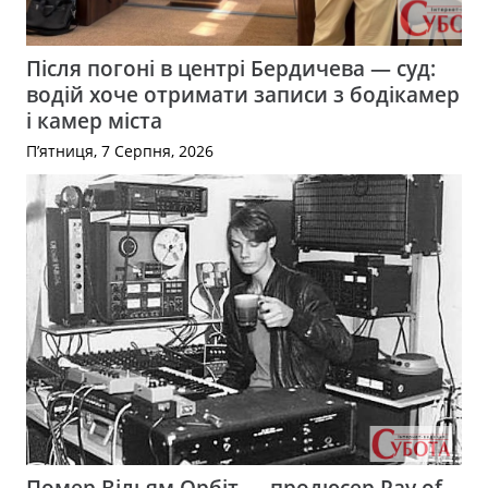
Після погоні в центрі Бердичева — суд:
водій хоче отримати записи з бодікамер
і камер міста
П’ятниця, 7 Серпня, 2026
Помер Вільям Орбіт — продюсер Ray of