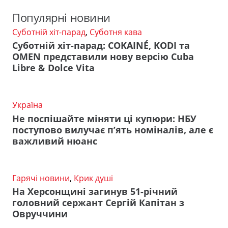
Популярні новини
Суботній хіт-парад
,
Суботня кава
Суботній хіт-парад: COKAINÉ, KODI та
OMEN представили нову версію Cuba
Libre & Dolce Vita
Україна
Не поспішайте міняти ці купюри: НБУ
поступово вилучає п’ять номіналів, але є
важливий нюанс
Гарячі новини
,
Крик душі
На Херсонщині загинув 51-річний
головний сержант Сергій Капітан з
Овруччини