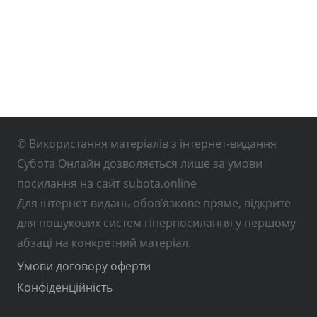
© Використання матеріалів з інтернет-видання
Субота Онлайн дозволяється лише за умови
посилання на сайт subota.online
Для інтернет-видань обов’язкове пряме, відкрите
для пошукових систем гіперпосилання у першому
абзаці на конкретний матеріал.
Умови договору оферти
Конфіденційність