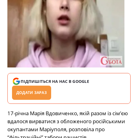
ПІДПИШІТЬСЯ НА НАС В GOOGLE
ДОДАТИ ЗАРАЗ
17-річна Марія Вдовиченко, якій разом із сім’єю
вдалося вирватися з обложеного російськими
окупантами Маріуполя, розповіла про
“фільтраційні” табори рашистів.