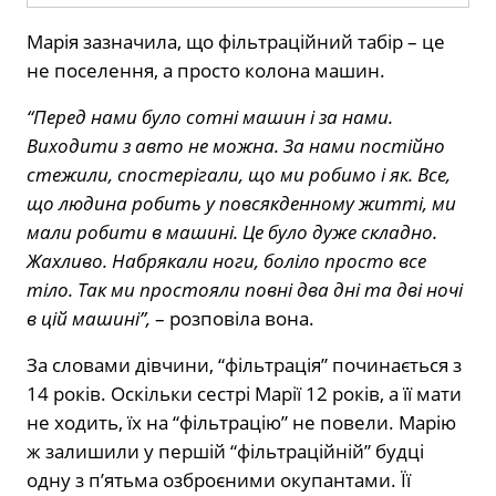
Марія зазначила, що фільтраційний табір – це
не поселення, а просто колона машин.
“Перед нами було сотні машин і за нами.
Виходити з авто не можна. За нами постійно
стежили, спостерігали, що ми робимо і як. Все,
що людина робить у повсякденному житті, ми
мали робити в машині. Це було дуже складно.
Жахливо. Набрякали ноги, боліло просто все
тіло. Так ми простояли повні два дні та дві ночі
в цій машині”,
– розповіла вона.
За словами дівчини, “фільтрація” починається з
14 років. Оскільки сестрі Марії 12 років, а її мати
не ходить, їх на “фільтрацію” не повели. Марію
ж залишили у першій “фільтраційній” будці
одну з п’ятьма озброєними окупантами. Її