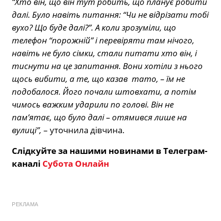
“Хто він, що він тут робить, що планує робити
далі. Було навіть питання: “Чи не відрізати тобі
вухо? Що буде далі?”. А коли зрозуміли, що
телефон “порожній” і перевіряти там нічого,
навіть не було сімки, стали питати хто він, і
тиснути на це запитання. Вони хотіли з нього
щось вибити, а те, що казав тато, – їм не
подобалося. Його почали штовхати, а потім
чимось важким ударили по голові. Він не
пам’ятає, що було далі – отямився лише на
вулиці”,
– уточнила дівчина.
Слідкуйте за нашими новинами в Телеграм-
каналі
Субота Онлайн
РЕКЛАМА