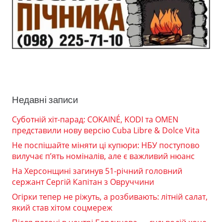
Недавні записи
Суботній хіт-парад: COKAINÉ, KODI та OMEN
представили нову версію Cuba Libre & Dolce Vita
Не поспішайте міняти ці купюри: НБУ поступово
вилучає п’ять номіналів, але є важливий нюанс
На Херсонщині загинув 51-річний головний
сержант Сергій Капітан з Овруччини
Огірки тепер не ріжуть, а розбивають: літній салат,
який став хітом соцмереж