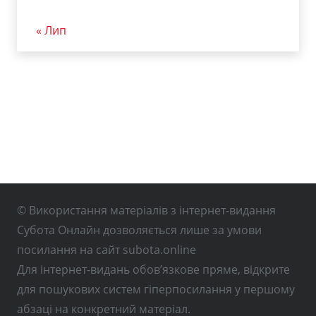
« Лип
© Використання матеріалів з інтернет-видання
Субота Онлайн дозволяється лише за умови
посилання на сайт subota.online
Для інтернет-видань обов’язкове пряме, відкрите
для пошукових систем гіперпосилання у першому
абзаці на конкретний матеріал.