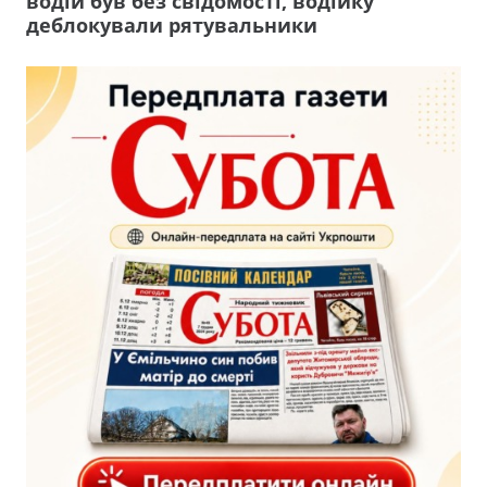
водій був без свідомості, водійку
деблокували рятувальники