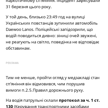
наркотичному сп’яніння. Інцидент зафіксували
31 березня цього року.
У той день, близько 23:49 год на вулиці
Українських повстанців зупинили автомобіль
Daewoo Lanos. Поліцейські запідозрили, що
водій поводиться дивно: зіниці очей звужені,
не реагують на світло, поведінка не відповідає
обставинам.
РЕКЛАМА
Тим не менше, пройти огляд у медзакладі стан
сп’яніння він відмовився, чим порушив
вимоги п.2.5.Правил дорожнього руху.
На водія патрульні склали
протокол за ч. 1 ст.
130
(Керування транспортними засобами