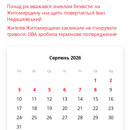
Понад рік вважався зниклим безвісти: на
Житомирщину «на щиті» повертається Іван
Недашківський
Жителів Житомирщини закликали не ігнорувати
тривоги: ОВА зробила термінове попередження
Серпень 2026
Пн
Вт
Ср
Чт
Пт
Сб
Нд
1
2
3
4
5
6
7
8
9
10
11
12
13
14
15
16
17
18
19
20
21
22
23
24
25
26
27
28
29
30
31