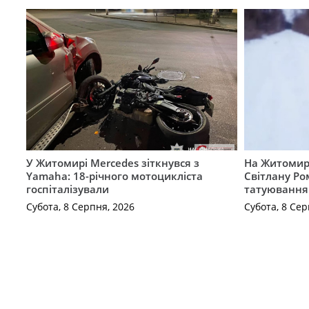
У Житомирі Mercedes зіткнувся з
На Житомир
Yamaha: 18-річного мотоцикліста
Світлану Ро
госпіталізували
татуювання
Субота, 8 Серпня, 2026
Субота, 8 Сер