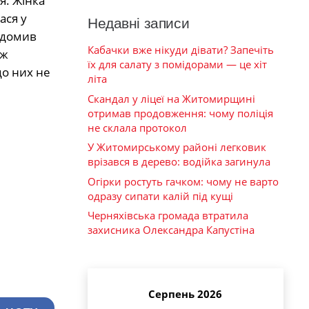
я. Жінка
ася у
Недавні записи
відомив
Кабачки вже нікуди дівати? Запечіть
ож
їх для салату з помідорами — це хіт
до них не
літа
Скандал у ліцеї на Житомирщині
отримав продовження: чому поліція
не склала протокол
У Житомирському районі легковик
врізався в дерево: водійка загинула
Огірки ростуть гачком: чому не варто
одразу сипати калій під кущі
Черняхівська громада втратила
захисника Олександра Капустіна
Серпень 2026