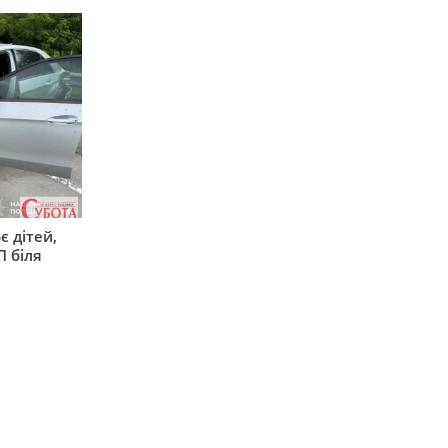
є дітей,
П біля