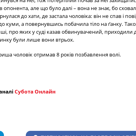
инувся на неї, тож потерпілий почав за неї захищатис
опонента, але що було далі – вона не знає, бо сховал
рнулася до хати, де застала чоловіка: він не спав і по
до куми, а повернувшись побачила тіло на ґанку. Так
і, про яких у суді казав обвинувачений, приходили 
удинку були лише вони втрьох.
риша чоловік отримав 8 років позбавлення волі.
аналі
Субота Онлайн