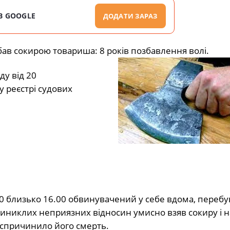
В GOOGLE
ДОДАТИ ЗАРАЗ
бав сокирою товариша: 8 років позбавлення волі.
у від 20
 реєстрі судових
020 близько 16.00 обвинувачений у себе вдома, переб
 виниклих неприязних відносин умисно взяв сокиру і н
 спричинило його смерть.