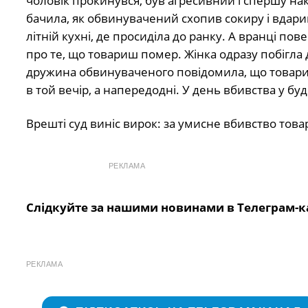
чоловік прокинувся, був агресивний і спершу нак
бачила, як обвинувачений схопив сокиру і вдарив 
літній кухні, де просиділа до ранку. А вранці пове
про те, що товариш помер. Жінка одразу побігла 
дружина обвинуваченого повідомила, що товариш
в той вечір, а напередодні. У день вбивства у б
Врешті суд виніс вирок: за умисне вбивство това
РЕКЛАМА
Слідкуйте за нашими новинами в Телеграм-к
РЕКЛАМА