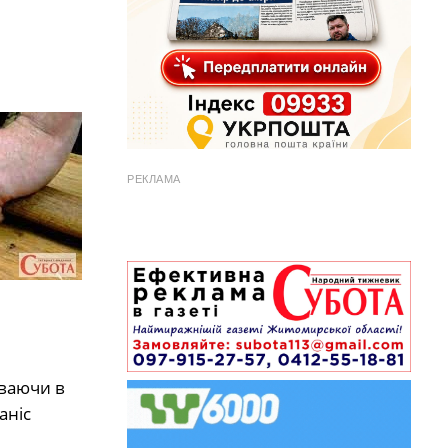
РЕКЛАМА
уваючи в
аніс