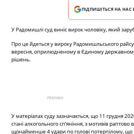
ПІДПИШІТЬСЯ НА НАС 
У Радомишлі суд виніс вирок чоловіку, який зару
Про це йдеться у вироку Радомишльського райсуд
вересня, оприлюдненому в Єдиному державному
рішень.
РЕКЛАМА
У матеріалах суду зазначається, що 11 грудня 2
стані алкогольного сп’яніння, з мотивів раптово
щонайменше 4 удари по голові потерпілому, що