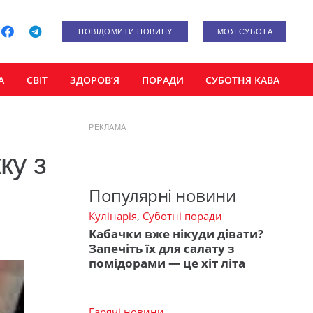
ПОВІДОМИТИ НОВИНУ
МОЯ СУБОТА
А
СВІТ
ЗДОРОВ’Я
ПОРАДИ
СУБОТНЯ КАВА
РЕКЛАМА
ку з
Популярні новини
Кулінарія
,
Суботні поради
Кабачки вже нікуди дівати?
Запечіть їх для салату з
помідорами — це хіт літа
Гарячі новини