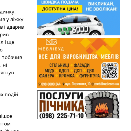
динку.
ив у ліжку
в і вдарив
арив
л і ще
то
– побачив
 ні
тягнув
их подій
пішов
аптом