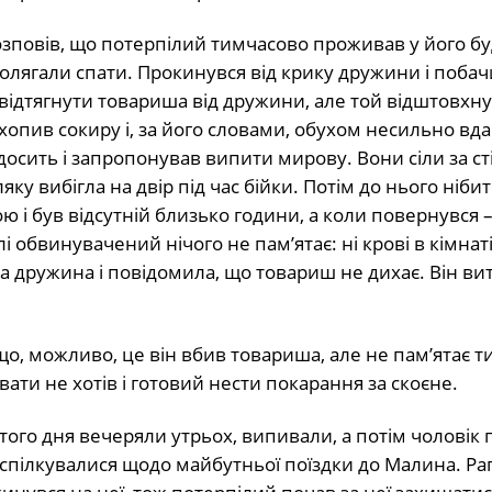
озповів, що потерпілий тимчасово проживав у його бу
олягали спати. Прокинувся від крику дружини і побач
 відтягнути товариша від дружини, але той відштовхну
 схопив сокиру і, за його словами, обухом несильно вд
досить і запропонував випити мирову. Вони сіли за сті
ку вибігла на двір під час бійки. Потім до нього ніби
ю і був відсутній близько години, а коли повернувся 
і обвинувачений нічого не пам’ятає: ні крові в кімнаті,
а дружина і повідомила, що товариш не дихає. Він ви
о, можливо, це він вбив товариша, але не пам’ятає т
вати не хотів і готовий нести покарання за скоєне.
того дня вечеряли утрьох, випивали, а потім чоловік 
 спілкувалися щодо майбутньої поїздки до Малина. Р