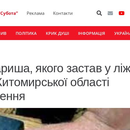
“Субота”
Реклама
Контакти
ЗИВ
ПОЛІТИКА
КРИК ДУШІ
ІНФОРМАЦІЯ
УКРАЇН
иша, якого застав у ліж
Житомирської області
нення