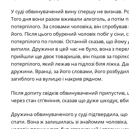
У суді обвинувачений вину спершу не визнав. Р
Того дня вони разом вживали алкоголь, а потім п
потерпілого. За словами чоловіка, він спробував
його. Після цього обурений чоловік побіг у сіни,
потерпілого по голові. Останній сказав, що йому 
випили. Дружини в цей час не було, вона з переля
прийшли ще двоє товаришів, він пішов за горілко
потерпілого, який лежав на підлозі біля ліжка. Дал
дружини. Вранці, за його словами, його розбудил
загиблого на вулицю і накрив рядном.
Після допиту свідків обвинувачений припустив, щ
через стан сп’яніння, сказав що дуже шкодує, вби
Дружина обвинуваченого у суді підтвердила, що 
спати. Вона ж залишилась зі знайомим чоловіка,