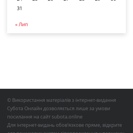
31
« Лип
© Використання матеріалів з інтернет-видання
Субота Онлайн дозволяється лише за умови
посилання на сайт subota.online
Для інтернет-видань обов’язкове пряме, відкрите