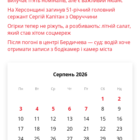
вилучає п’ять номіналів, але є важливий нюанс
На Херсонщині загинув 51-річний головний
сержант Сергій Капітан з Овруччини
Огірки тепер не ріжуть, а розбивають: літній салат,
який став хітом соцмереж
Після погоні в центрі Бердичева — суд: водій хоче
отримати записи з бодікамер і камер міста
Серпень 2026
Пн
Вт
Ср
Чт
Пт
Сб
Нд
1
2
3
4
5
6
7
8
9
10
11
12
13
14
15
16
17
18
19
20
21
22
23
24
25
26
27
28
29
30