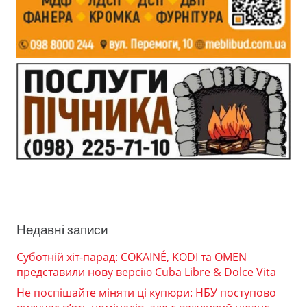
Недавні записи
Суботній хіт-парад: COKAINÉ, KODI та OMEN
представили нову версію Cuba Libre & Dolce Vita
Не поспішайте міняти ці купюри: НБУ поступово