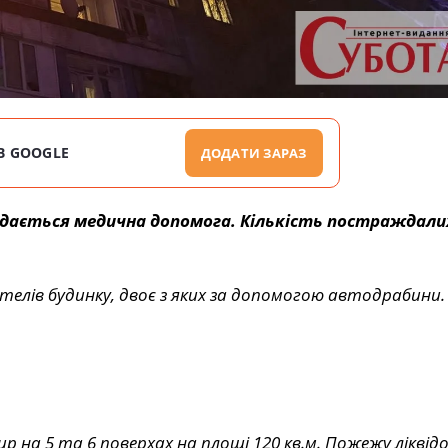
В GOOGLE
ДОДАТИ ЗАРАЗ
адається медична допомога. Кількість постраждали
ителів будинку, двоє з яких за допомогою автодрабини
р на 5 та 6 поверхах на площі 120 кв.м. Пожежу ліквід