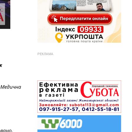
РЕКЛАМА
х
. Медична
овано.