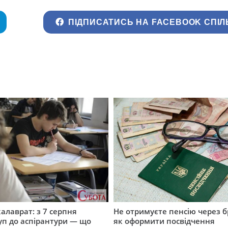
ПІДПИСАТИСЬ НА FACEBOOK СПІЛ
калаврат: з 7 серпня
Не отримуєте пенсію через б
уп до аспірантури — що
як оформити посвідчення