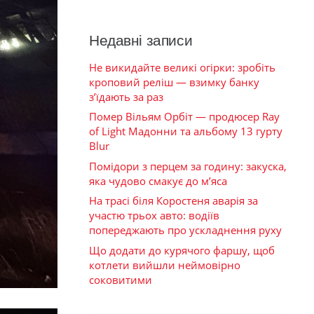
Недавні записи
Не викидайте великі огірки: зробіть
кроповий реліш — взимку банку
з’їдають за раз
Помер Вільям Орбіт — продюсер Ray
of Light Мадонни та альбому 13 гурту
Blur
Помідори з перцем за годину: закуска,
яка чудово смакує до м’яса
На трасі біля Коростеня аварія за
участю трьох авто: водіїв
попереджають про ускладнення руху
Що додати до курячого фаршу, щоб
котлети вийшли неймовірно
соковитими