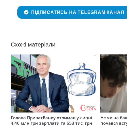
ПІДПИСАТИСЬ НА TELEGRAM КАНАЛ
Схожі матеріали
Голова ПриватБанку отримав у липні
Не як на ба
4,46 млн грн зарплати та 653 тис. грн
почався вст