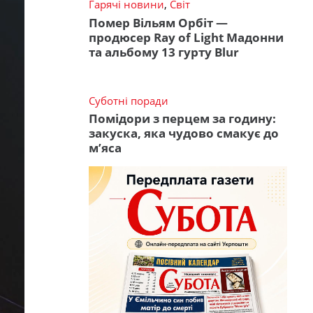
Гарячі новини
,
Світ
Помер Вільям Орбіт —
продюсер Ray of Light Мадонни
та альбому 13 гурту Blur
Суботні поради
Помідори з перцем за годину:
закуска, яка чудово смакує до
м’яса