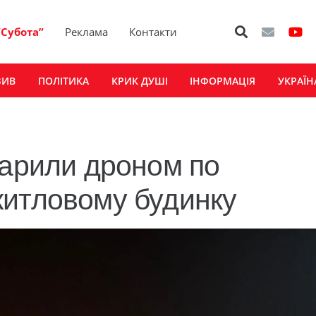
“Субота”
Реклама
Контакти
ЗИВ
ПОЛІТИКА
КРИК ДУШІ
ІНФОРМАЦІЯ
УКРАЇН
дарили дроном по
житловому будинку