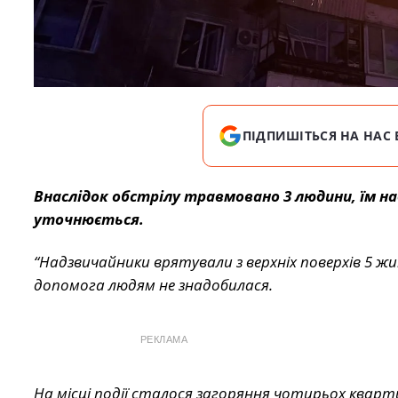
ПІДПИШІТЬСЯ НА НАС 
Внаслідок обстрілу травмовано 3 людини, їм н
уточнюється.
“Надзвичайники врятували з верхніх поверхів 5 ж
допомога людям не знадобилася.
РЕКЛАМА
На місці події сталося загоряння чотирьох кварти