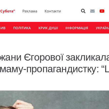
“Субота”
Реклама
Контакти
ЗИВ
ПОЛІТИКА
КРИК ДУШІ
ІНФОРМАЦІЯ
УКРАЇН
жани Єгорової закликал
ї маму-пропагандистку: “