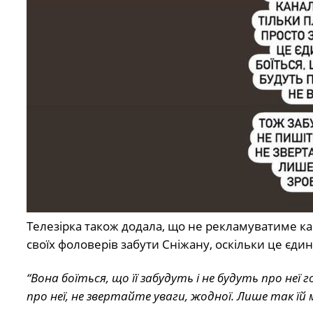
Телезірка також додала, що не рекламуватиме ка
своїх фоловерів забути Сніжану, оскільки це єдине
“Вона боїться, що її забудуть і не будуть про неї
про неї, не звертайте уваги, жодної. Лише так їй