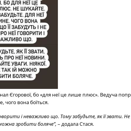
нал Єгорової, бо «для неї це лише плюс». Ведуча поп
, чого вона боїться.
 говорити і неважливо що. Тому забудьте, як її звати. Н
 можна зробити боляче”,
– додала Стася.