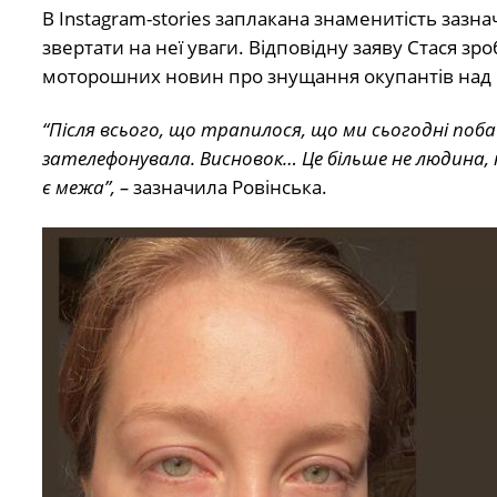
В Instagram-stories заплакана знаменитість зазна
звертати на неї уваги. Відповідну заяву Стася зр
моторошних новин про знущання окупантів над ми
“Після всього, що трапилося, що ми сьогодні поб
зателефонувала. Висновок… Це більше не людина, н
є межа”, –
зазначила Ровінська.