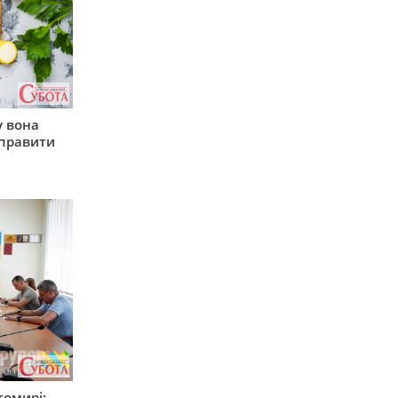
у вона
иправити
томирі: