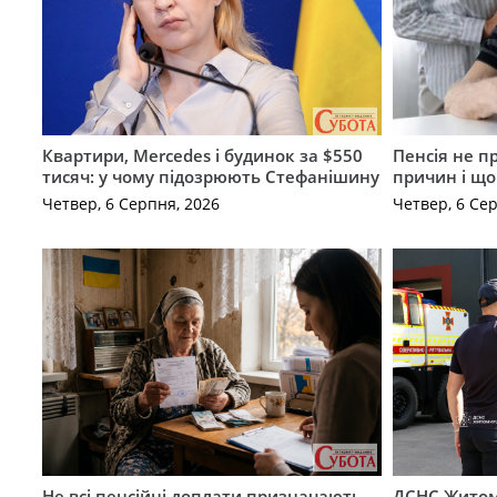
Квартири, Mercedes і будинок за $550
Пенсія не п
тисяч: у чому підозрюють Стефанішину
причин і щ
Четвер, 6 Серпня, 2026
Четвер, 6 Се
Не всі пенсійні доплати призначають
ДСНС Жито