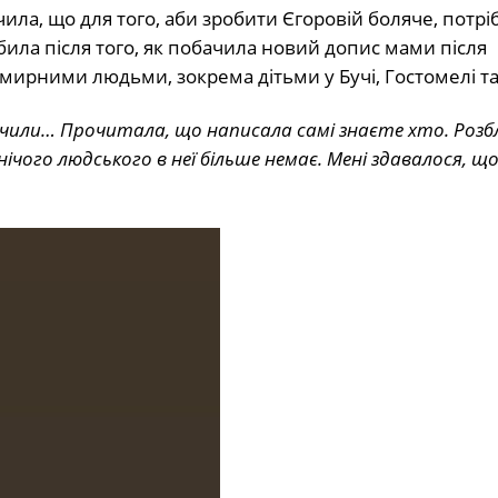
чила, що для того, аби зробити Єгоровій боляче, потрі
обила після того, як побачила новий допис мами після
рними людьми, зокрема дітьми у Бучі, Гостомелі та 
ачили… Прочитала, що написала самі знаєте хто. Розбл
ічого людського в неї більше немає. Мені здавалося, що