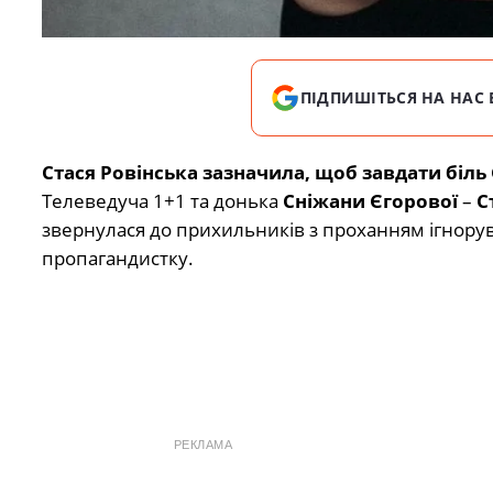
ПІДПИШІТЬСЯ НА НАС 
Стася Ровінська зазначила, щоб завдати біль 
Телеведуча 1+1 та донька
Сніжани Єгорової
–
С
звернулася до прихильників з проханням ігнорува
пропагандистку.
РЕКЛАМА