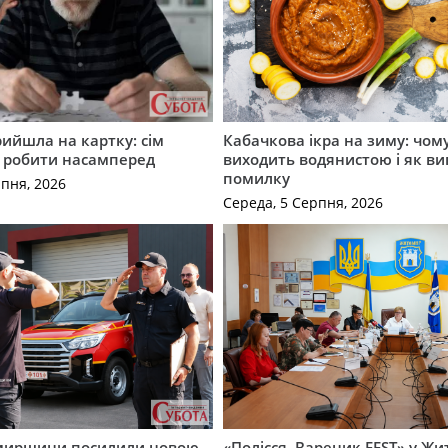
рийшла на картку: сім
Кабачкова ікра на зиму: чом
о робити насамперед
виходить водянистою і як в
помилку
рпня, 2026
Середа, 5 Серпня, 2026
мирщини посилили новою
«Полісся. Вареник FEST» у Жи