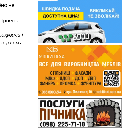
бно не
Ірпені.
окувала і
 в усьому