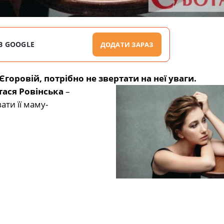
В GOOGLE
ДОДАТИ ЗАРАЗ
Єгоровій, потрібно не звертати на неї уваги.
тася Ровінська
–
ти її маму-