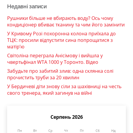
Недавні записи
Рушники більше не вбирають воду? Ось чому
кондиціонер вбиває тканину та чим його замінити
У Кривому Розі похоронна колона приїхала до
ТЦК: просили відпустити сина попрощатися з
матір’ю
Світоліна переграла Анісімову і вийшла у
чвертьфінал WTA 1000 у Торонто. Відео
Забудьте про забитий злив: одна склянка солі
прочистить труби за 20 хвилин
У Бердичеві діти знову сіли за шахівниці на честь
свого тренера, який загинув на війні
Серпень 2026
Пн
Вт
Ср
Чт
Пт
Сб
Нд