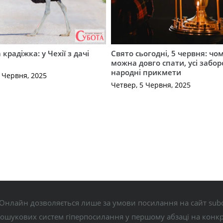
крадіжка: у Чехії з дачі
Свято сьогодні, 5 червня: чо
можна довго спати, усі забор
народні прикмети
0 Червня, 2025
Четвер, 5 Червня, 2025
Онлайн дозволяється лише за умови посилання на сайт subo
пошукових систем гіперпосилання у першому абзаці на конк