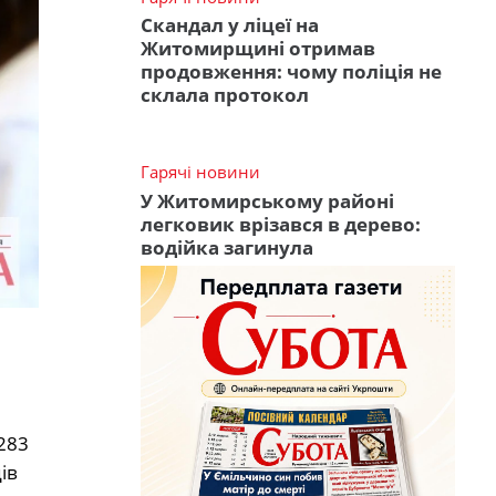
Скандал у ліцеї на
Житомирщині отримав
продовження: чому поліція не
склала протокол
Гарячі новини
У Житомирському районі
легковик врізався в дерево:
водійка загинула
283
ів