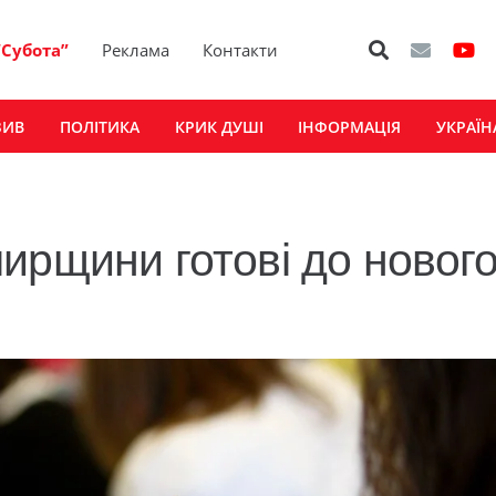
“Субота”
Реклама
Контакти
ЗИВ
ПОЛІТИКА
КРИК ДУШІ
ІНФОРМАЦІЯ
УКРАЇН
ирщини готові до новог