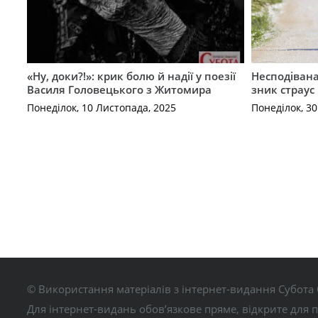
«Ну, доки?!»: крик болю й надії у поезії
Несподівана 
Василя Головецького з Житомира
зник страус
Понеділок, 10 Листопада, 2025
Понеділок, 3
© Використання матеріалів з інтернет-видання Субота 
Для інтернет-видань обов’язкове пряме, відкрите для 