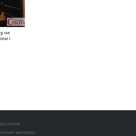
му не
они і
ta.online
ретний матеріал.