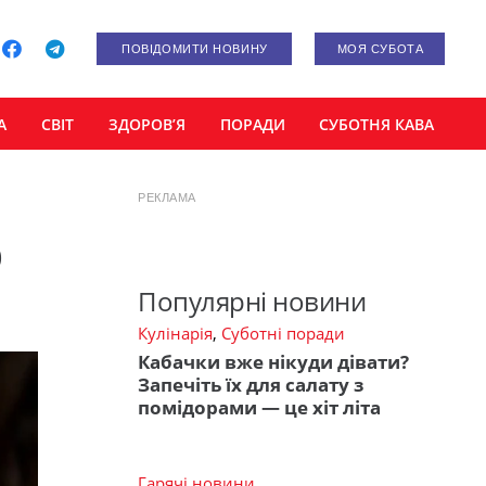
ПОВІДОМИТИ НОВИНУ
МОЯ СУБОТА
А
СВІТ
ЗДОРОВ’Я
ПОРАДИ
СУБОТНЯ КАВА
РЕКЛАМА
о
Популярні новини
Кулінарія
,
Суботні поради
Кабачки вже нікуди дівати?
Запечіть їх для салату з
помідорами — це хіт літа
Гарячі новини