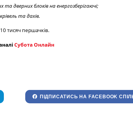
их та дверних блоків на енергозберігаючі;
крівель та дахів.
10 тисяч першачків.
аналі
Субота Онлайн
ПІДПИСАТИСЬ НА FACEBOOK СПІЛ