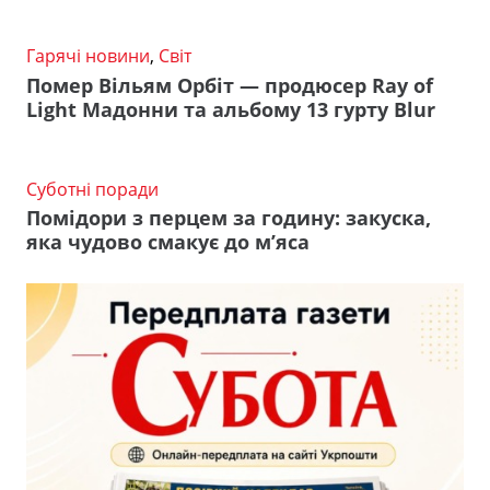
Гарячі новини
,
Світ
Помер Вільям Орбіт — продюсер Ray of
Light Мадонни та альбому 13 гурту Blur
Суботні поради
Помідори з перцем за годину: закуска,
яка чудово смакує до м’яса