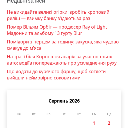
Недавні записи
Не викидайте великі огірки: зробіть кроповий
реліш — взимку банку з’їдають за раз
Помер Вільям Орбіт — продюсер Ray of Light
Мадонни та альбому 13 гурту Blur
Помідори з перцем за годину: закуска, яка чудово
смакує до м’яса
На трасі біля Коростеня аварія за участю трьох
авто: водіїв попереджають про ускладнення руху
Що додати до курячого фаршу, щоб котлети
вийшли неймовірно соковитими
Серпень 2026
Пн
Вт
Ср
Чт
Пт
Сб
Нд
1
2