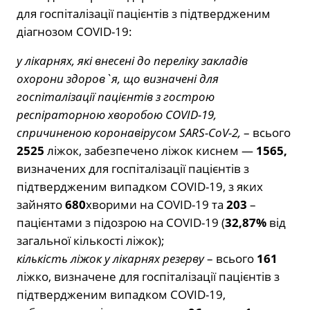
для госпіталізації пацієнтів з підтвердженим
діагнозом COVID-19:
у лікарнях, які внесені до переліку закладів
охорони здоров`я, що визначені для
госпіталізації пацієнтів з гострою
респіраторною хворобою COVID-19,
спричиненою коронавірусом SARS-CoV-2,
– всього
2525
ліжок, забезпечено ліжок киснем —
1565,
визначених для госпіталізації пацієнтів з
підтвердженим випадком COVID-19, з яких
зайнято
680
хворими на COVID-19 та
203
–
пацієнтами з підозрою на COVID-19 (
32,87%
від
загальної кількості ліжок);
кількість ліжок у лікарнях резерву
– всього
161
ліжко, визначене для госпіталізації пацієнтів з
підтвердженим випадком COVID-19,