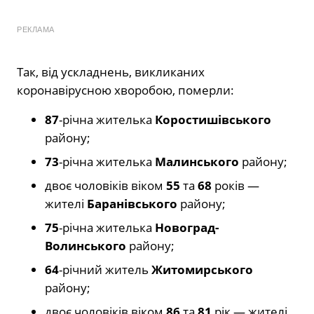
РЕКЛАМА
Так, від ускладнень, викликаних
коронавірусною хворобою, померли:
87
-річна жителька
Коростишівського
району;
73
-річна жителька
Малинського
району;
двоє чоловіків віком
55
та
68
років —
жителі
Баранівського
району;
75
-річна жителька
Новоград-
Волинського
району;
64
-річний житель
Житомирського
району;
двоє чоловіків віком
86
та
81
рік — жителі