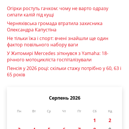
Огірки ростуть гачком: чому не варто одразу
сипати калій під кущі
Черняхівська громада втратила захисника
Олександра Капустіна
Не тільки їжа і спорт: вчені знайшли ще один
фактор повільного набору ваги
У Житомирі Mercedes зіткнувся з Yamaha: 18-
річного мотоцикліста госпіталізували
Пенсія у 2026 році: скільки стажу потрібно у 60, 63 і
65 років
Серпень 2026
Пн
Вт
Ср
Чт
Пт
Сб
Нд
1
2