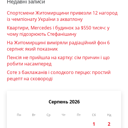
Недавні записи
Спортсмени Житомирщини привезли 12 нагород
із чемпіонату України з акватлону
Квартири, Mercedes і будинок за $550 тисяч: у
чому підозрюють Стефанішину
На Житомирщині виміряли радіаційний фон 6
серпня: який показник
Пенсія не прийшла на картку: сім причин і що
робити насамперед
Соте з баклажанів і солодкого перцю: простий
рецепт на сковороді
Серпень 2026
Пн
Вт
Ср
Чт
Пт
Сб
Нд
1
2