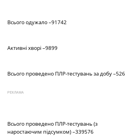
Всього одужало –91742
Активні хворі –9899
Всього проведено ПЛР-тестувань за добу –526
РЕКЛАМА
Всього проведено ПЛР-тестувань (з
наростаючим підсумком) –339576