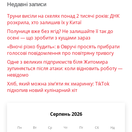
Недавні записи
Труни висіли на скелях понад 2 тисячі років: ДНК
розкрила, хто залишив їх у Китаї
Полуниця вже без ягід? Не залишайте її так до
осені — що зробити з кущами зараз
«Вночі різко будить»: в Овручі просять прибрати
голосові повідомлення про повітряну тривогу
Одне з великих підприємств біля Житомира
зупиняється після атаки: коли відновить роботу —
невідомо
Хліб, який можна зім’яти як хмаринку: TikTok
підхопив новий кулінарний хіт
Серпень 2026
Пн
Вт
Ср
Чт
Пт
Сб
Нд