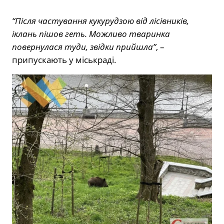
“Після частування кукурудзою від лісівників,
іклань пішов геть. Можливо тваринка
повернулася туди, звідки прийшла”
, –
припускають у міськраді.