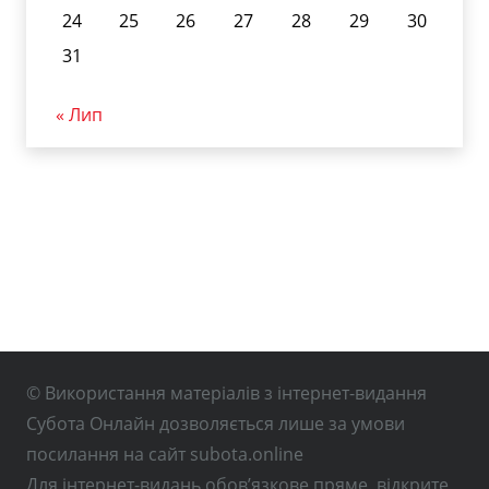
24
25
26
27
28
29
30
31
« Лип
© Використання матеріалів з інтернет-видання
Субота Онлайн дозволяється лише за умови
посилання на сайт subota.online
Для інтернет-видань обов’язкове пряме, відкрите