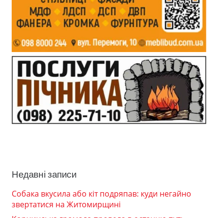
Недавні записи
Собака вкусила або кіт подряпав: куди негайно
звертатися на Житомирщині