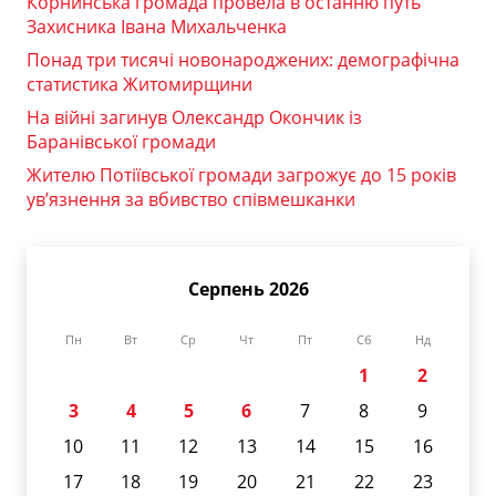
Корнинська громада провела в останню путь
Захисника Івана Михальченка
Понад три тисячі новонароджених: демографічна
статистика Житомирщини
На війні загинув Олександр Окончик із
Баранівської громади
Жителю Потіївської громади загрожує до 15 років
ув’язнення за вбивство співмешканки
Серпень 2026
Пн
Вт
Ср
Чт
Пт
Сб
Нд
1
2
3
4
5
6
7
8
9
10
11
12
13
14
15
16
17
18
19
20
21
22
23