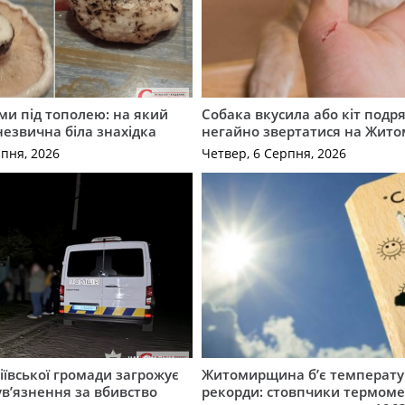
ми під тополею: на який
Собака вкусила або кіт подр
незвична біла знахідка
негайно звертатися на Жит
рпня, 2026
Четвер, 6 Серпня, 2026
ївської громади загрожує
Житомирщина б’є температу
 ув’язнення за вбивство
рекорди: стовпчики термоме