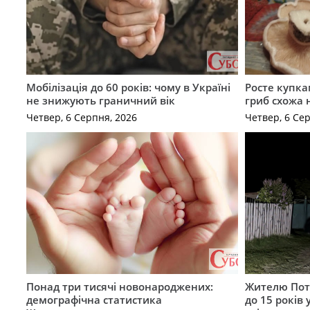
Мобілізація до 60 років: чому в Україні
Росте купка
не знижують граничний вік
гриб схожа 
Четвер, 6 Серпня, 2026
Четвер, 6 Се
Понад три тисячі новонароджених:
Жителю Поті
демографічна статистика
до 15 років