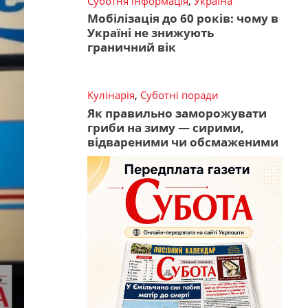
Суботня інформація
,
Україна
Мобілізація до 60 років: чому в
Україні не знижують
граничний вік
Кулінарія
,
Суботні поради
Як правильно заморожувати
гриби на зиму — сирими,
відвареними чи обсмаженими