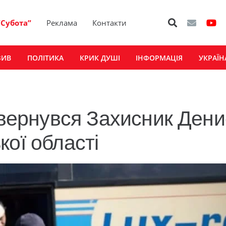
“Субота”
Реклама
Контакти
ЗИВ
ПОЛІТИКА
КРИК ДУШІ
ІНФОРМАЦІЯ
УКРАЇН
овернувся Захисник Дени
ої області