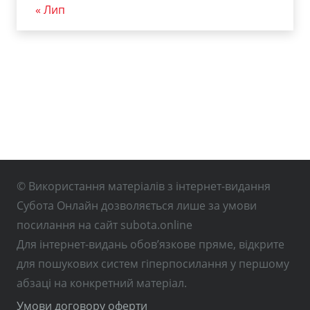
« Лип
© Використання матеріалів з інтернет-видання
Субота Онлайн дозволяється лише за умови
посилання на сайт subota.online
Для інтернет-видань обов’язкове пряме, відкрите
для пошукових систем гіперпосилання у першому
абзаці на конкретний матеріал.
Умови договору оферти