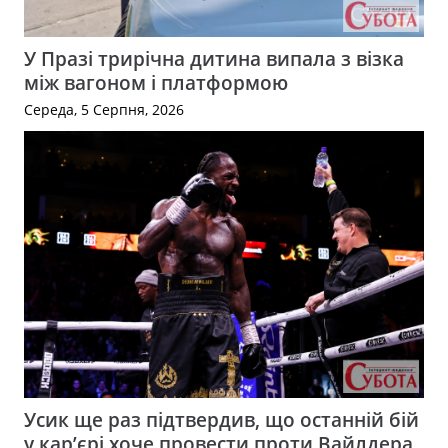
У Празі трирічна дитина випала з візка
між вагоном і платформою
Середа, 5 Серпня, 2026
Усик ще раз підтвердив, що останній бій
у кар’єрі хоче провести проти Вайлдера