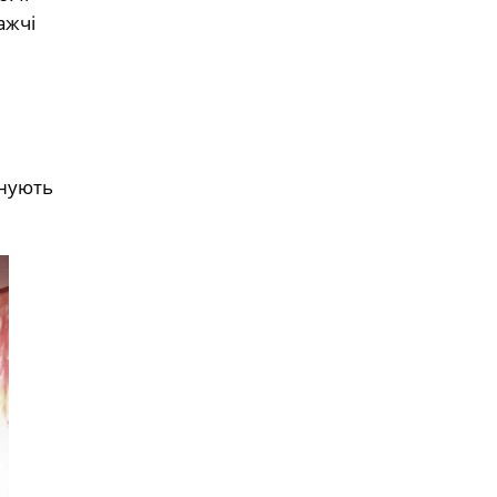
ажчі
анують