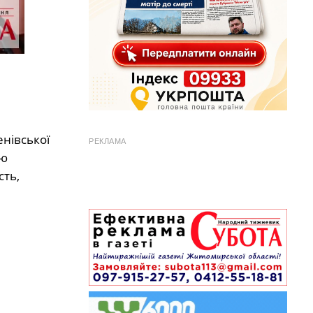
нівської
РЕКЛАМА
ою
сть,