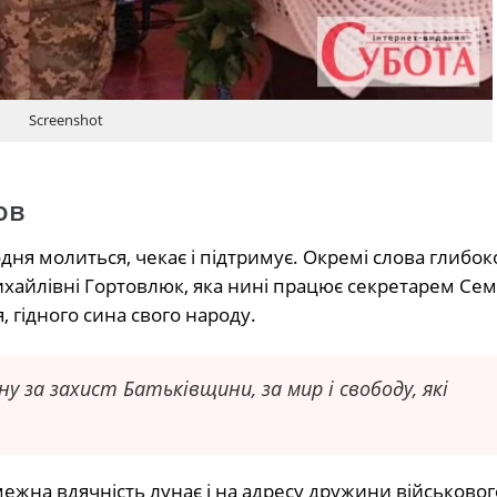
Screenshot
ов
дня молиться, чекає і підтримує. Окремі слова глибок
хайлівні Гортовлюк, яка нині працює секретарем Сем
 гідного сина свого народу.
 за захист Батьківщини, за мир і свободу, які
жна вдячність лунає і на адресу дружини військового.