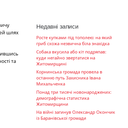
вичу
Недавні записи
Цей шлях
Росте купками під тополею: на який
гриб схожа незвична біла знахідка
Собака вкусила або кіт подряпав:
ишившись
куди негайно звертатися на
ості та
Житомирщині
Корнинська громада провела в
останню путь Захисника Івана
Михальченка
Понад три тисячі новонароджених:
демографічна статистика
Житомирщини
На війні загинув Олександр Окончик
із Баранівської громади