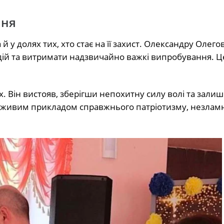
ння
й у долях тих, хто стає на її захист. Олександру Олего
дій та витримати надзвичайно важкі випробування. 
х. Він вистояв, зберігши непохитну силу волі та зал
є живим прикладом справжнього патріотизму, незламн