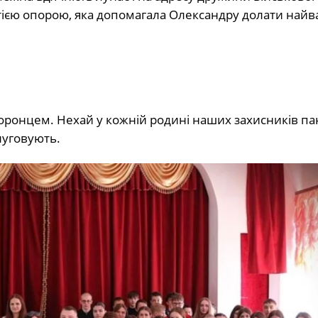
тією опорою, яка допомагала Олександру долати найв
оронцем. Нехай у кожній родині наших захисників п
слуговують.