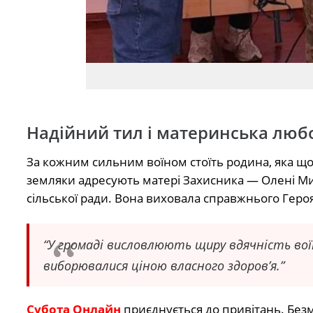
Надійний тил і материнська люб
За кожним сильним воїном стоїть родина, яка що
земляки адресують матері Захисника — Олені Ми
сільської ради. Вона виховала справжнього Героя,
“У громаді висловлюють щиру вдячність воїну
виборювалися ціною власного здоров’я.”
Субота Онлайн
приєднується до привітань. Безме