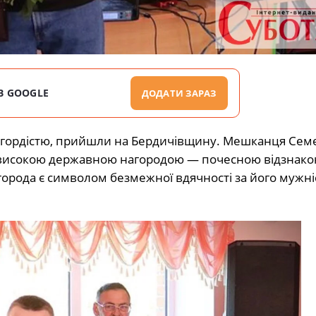
В GOOGLE
ДОДАТИ ЗАРАЗ
ть гордістю, прийшли на Бердичівщину. Мешканця Семе
високою державною нагородою — почесною відзнак
города є символом безмежної вдячності за його мужні