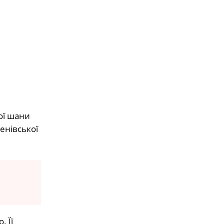
ої шани
енівської
 Її