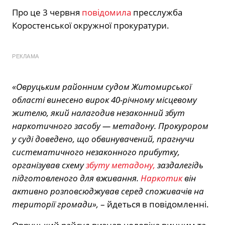
Про це 3 червня
повідомила
пресслужба
Коростенської окружної прокуратури.
РЕКЛАМА
«Овруцьким районним судом Житомирської
області винесено вирок 40-річному місцевому
жителю, який налагодив незаконний збут
наркотичного засобу — метадону. Прокурором
у суді доведено, що обвинувачений, прагнучи
систематичного незаконного прибутку,
організував схему
збуту метадону,
заздалегідь
підготовленого для вживання.
Наркотик
він
активно розповсюджував серед споживачів на
території громади»,
– йдеться в повідомленні.