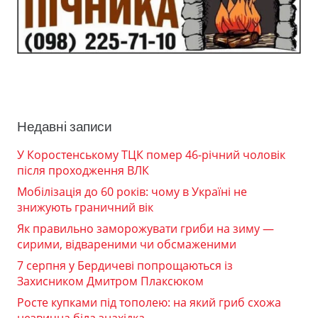
Недавні записи
У Коростенському ТЦК помер 46-річний чоловік
після проходження ВЛК
Мобілізація до 60 років: чому в Україні не
знижують граничний вік
Як правильно заморожувати гриби на зиму —
сирими, відвареними чи обсмаженими
7 серпня у Бердичеві попрощаються із
Захисником Дмитром Плаксюком
Росте купками під тополею: на який гриб схожа
незвична біла знахідка