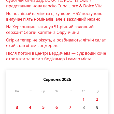
Суботній хіт-парад: COKAINÉ, KODI та OMEN
представили нову версію Cuba Libre & Dolce Vita
Не поспішайте міняти ці купюри: НБУ поступово
вилучає п’ять номіналів, але є важливий нюанс
На Херсонщині загинув 51-річний головний
сержант Сергій Капітан з Овруччини
Огірки тепер не ріжуть, а розбивають: літній салат,
який став хітом соцмереж
Після погоні в центрі Бердичева — суд: водій хоче
отримати записи з бодікамер і камер міста
Серпень 2026
Пн
Вт
Ср
Чт
Пт
Сб
Нд
1
2
3
4
5
6
7
8
9