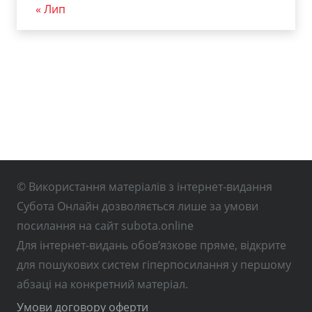
« Лип
© Використання матеріалів з інтернет-видання
Субота Онлайн дозволяється лише за умови
посилання на сайт subota.online
Для інтернет-видань обов’язкове пряме, відкрите
для пошукових систем гіперпосилання у першому
абзаці на конкретний матеріал.
Умови договору оферти