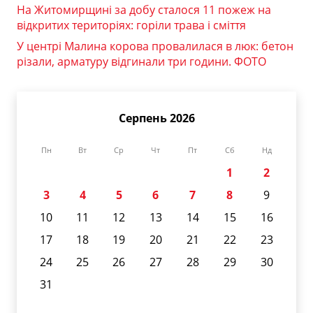
На Житомирщині за добу сталося 11 пожеж на
відкритих територіях: горіли трава і сміття
У центрі Малина корова провалилася в люк: бетон
різали, арматуру відгинали три години. ФОТО
Серпень 2026
Пн
Вт
Ср
Чт
Пт
Сб
Нд
1
2
3
4
5
6
7
8
9
10
11
12
13
14
15
16
17
18
19
20
21
22
23
24
25
26
27
28
29
30
31