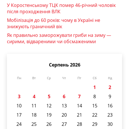
У Коростенському ТЦК помер 46-річний чоловік
після проходження ВЛК
Мобілізація до 60 років: чому в Україні не
знижують граничний вік
Як правильно заморожувати гриби на зиму —
сирими, відвареними чи обсмаженими
Серпень 2026
Пн
Вт
Ср
Чт
Пт
Сб
Нд
1
2
3
4
5
6
7
8
9
10
11
12
13
14
15
16
17
18
19
20
21
22
23
24
25
26
27
28
29
30