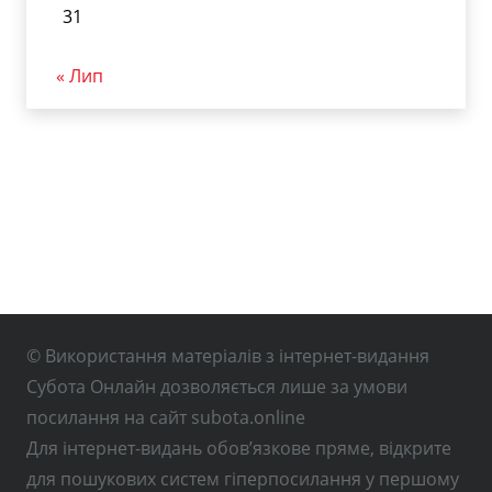
31
« Лип
© Використання матеріалів з інтернет-видання
Субота Онлайн дозволяється лише за умови
посилання на сайт subota.online
Для інтернет-видань обов’язкове пряме, відкрите
для пошукових систем гіперпосилання у першому