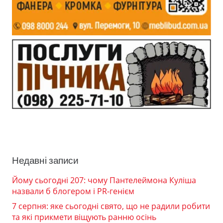
Недавні записи
Йому сьогодні 207: чому Пантелеймона Куліша
назвали б блогером і PR-генієм
7 серпня: яке сьогодні свято, що не радили робити
та які прикмети віщують ранню осінь