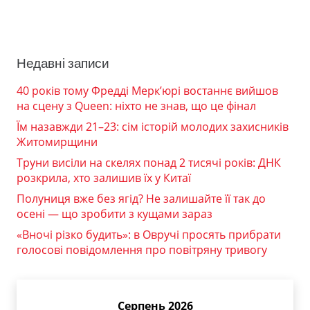
Недавні записи
40 років тому Фредді Мерк’юрі востаннє вийшов
на сцену з Queen: ніхто не знав, що це фінал
Їм назавжди 21–23: сім історій молодих захисників
Житомирщини
Труни висіли на скелях понад 2 тисячі років: ДНК
розкрила, хто залишив їх у Китаї
Полуниця вже без ягід? Не залишайте її так до
осені — що зробити з кущами зараз
«Вночі різко будить»: в Овручі просять прибрати
голосові повідомлення про повітряну тривогу
Серпень 2026