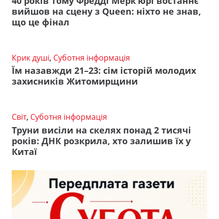
40 років тому Фредді Мерк’юрі востаннє
вийшов на сцену з Queen: ніхто не знав,
що це фінал
Крик душі
,
Суботня інформація
Їм назавжди 21–23: сім історій молодих
захисників Житомирщини
Світ
,
Суботня інформація
Труни висіли на скелях понад 2 тисячі
років: ДНК розкрила, хто залишив їх у
Китаї