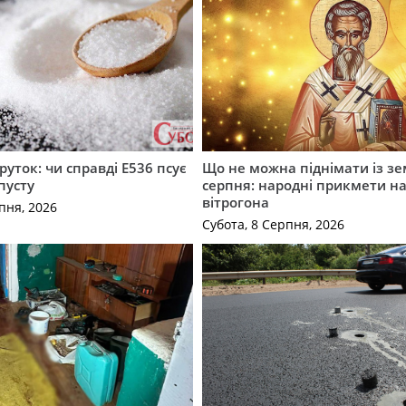
руток: чи справді Е536 псує
Що не можна піднімати із зе
пусту
серпня: народні прикмети н
вітрогона
пня, 2026
Субота, 8 Серпня, 2026