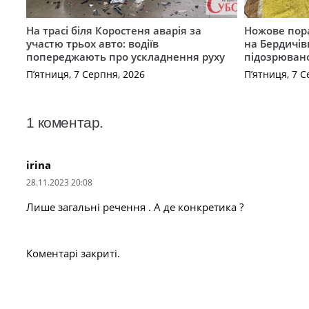
На трасі біля Коростеня аварія за
Ножове пора
участю трьох авто: водіїв
на Бердичів
попереджають про ускладнення руху
підозрюван
П’ятниця, 7 Серпня, 2026
П’ятниця, 7 С
1
коментар
.
irina
28.11.2023 20:08
Лише загальні речення . А де конкретика ?
Коментарі закриті.