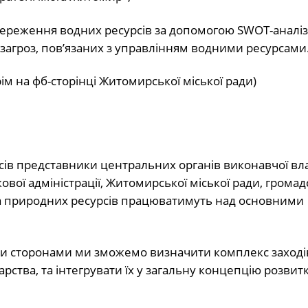
 збереження водних ресурсів за допомогою SWOT-аналіз
 загроз, пов’язаних з управлінням водними ресурсами
м на фб-сторінці Житомирської міської ради)
рсів представники центральних органів виконавчої вл
вої адміністрації, Житомирської міської ради, громад
ії та природних ресурсів працюватимуть над основними
ними сторонами ми зможемо визначити комплекс заході
ства, та інтегрувати їх у загальну концепцію розвит