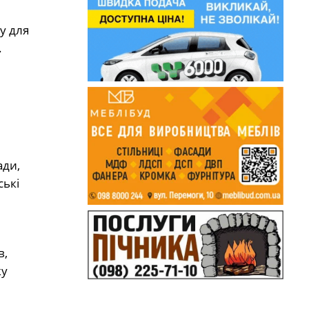
у для
.
ади,
ські
в,
ку