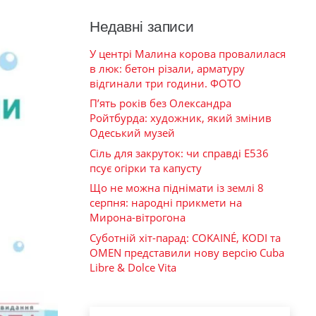
Недавні записи
У центрі Малина корова провалилася
в люк: бетон різали, арматуру
відгинали три години. ФОТО
П’ять років без Олександра
Ройтбурда: художник, який змінив
Одеський музей
Сіль для закруток: чи справді Е536
псує огірки та капусту
Що не можна піднімати із землі 8
серпня: народні прикмети на
Мирона-вітрогона
Суботній хіт-парад: COKAINÉ, KODI та
OMEN представили нову версію Cuba
Libre & Dolce Vita