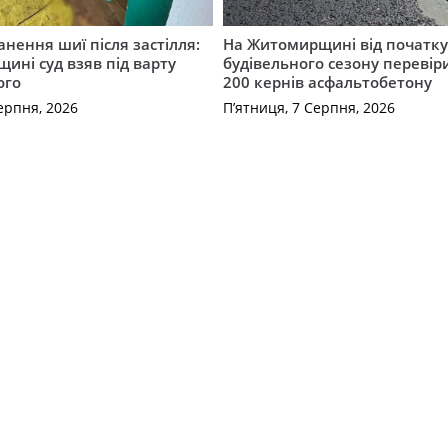
нення шиї після застілля:
На Житомирщині від початк
щині суд взяв під варту
будівельного сезону перевір
ого
200 кернів асфальтобетону
ерпня, 2026
П’ятниця, 7 Серпня, 2026