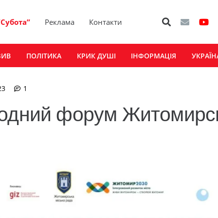
“Субота”
Реклама
Контакти
ЗИВ
ПОЛІТИКА
КРИК ДУШІ
ІНФОРМАЦІЯ
УКРАЇН
коментар
23
1
водний форум Житомирс