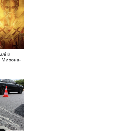
млі 8
а Мирона-