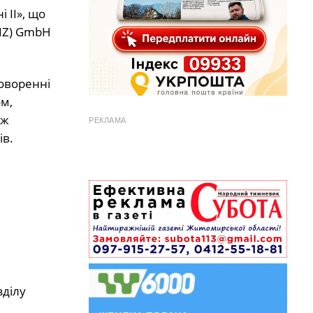
 ІІ», що
GIZ) GmbH
оворенні
м,
ож
РЕКЛАМА
​​.
зділу