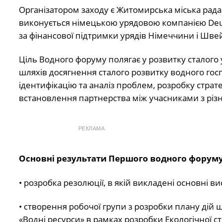
Організатором заходу є Житомирська міська рада в
виконується німецькою урядовою компанією Deutsc
за фінансової підтримки урядів Німеччини і Швей
Ціль Водного форуму полягає у розвитку сталог
шляхів досягнення сталого розвитку водного го
ідентифікацію та аналіз проблем, розробку страт
встановлення партнерства між учасниками з різних
РЕКЛАМА
Основні результати Першого водного форуму
• розробка резолюції, в якій викладені основні в
• створення робочої групи з розробки плану дій 
«Водні ресурси» в рамках розробки Екологічної ст