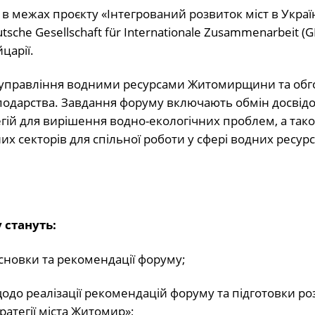
 межах проєкту «Інтегрований розвиток міст в Україні
he Gesellschaft für Internationale Zusammenarbeit (
царії.
о управління водними ресурсами Житомирщини та обг
сподарства. Завдання форуму включають обмін досвідо
егій для вирішення водно-екологічних проблем, а так
 секторів для спільної роботи у сфері водних ресурсів
 стануть:
исновки та рекомендації форуму;
щодо реалізації рекомендацій форуму та підготовки ро
ратегії міста Житомир»;