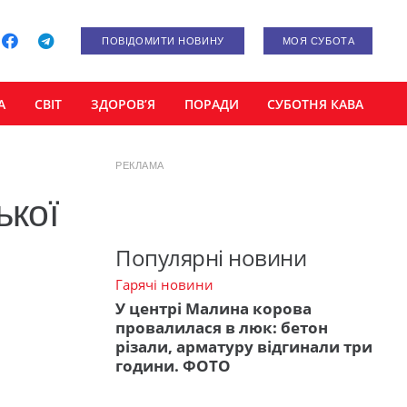
ПОВІДОМИТИ НОВИНУ
МОЯ СУБОТА
А
СВІТ
ЗДОРОВ’Я
ПОРАДИ
СУБОТНЯ КАВА
РЕКЛАМА
ької
Популярні новини
Гарячі новини
У центрі Малина корова
провалилася в люк: бетон
різали, арматуру відгинали три
години. ФОТО