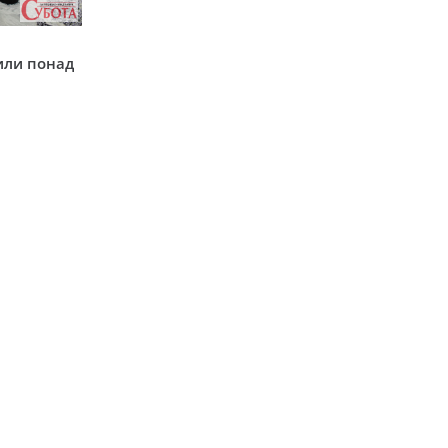
у
или понад