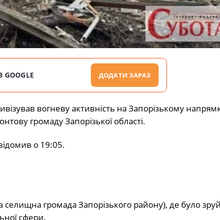
В GOOGLE
ДОДАТИ ЗАРАЗ
ивізував вогневу активність на Запорізькому напрямк
онтову громаду Запорізької області.
відомив
о 19:05.
 селищна громада Запорізького району), де було зру
ьної сфери.