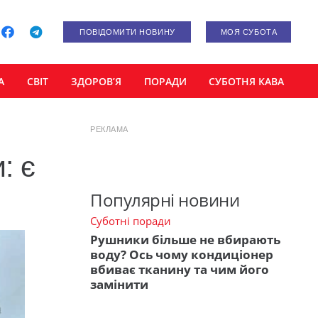
ПОВІДОМИТИ НОВИНУ
МОЯ СУБОТА
А
СВІТ
ЗДОРОВ’Я
ПОРАДИ
СУБОТНЯ КАВА
РЕКЛАМА
: є
Популярні новини
Суботні поради
Рушники більше не вбирають
воду? Ось чому кондиціонер
вбиває тканину та чим його
замінити