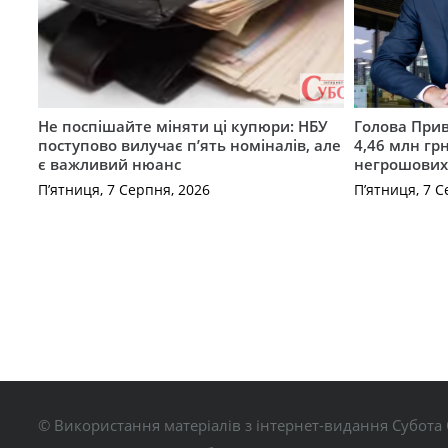
Не поспішайте міняти ці купюри: НБУ
Голова Прив
поступово вилучає п’ять номіналів, але
4,46 млн грн
є важливий нюанс
негрошових
П’ятниця, 7 Серпня, 2026
П’ятниця, 7 С
© Використання матеріалів з інтернет-видання Субота 