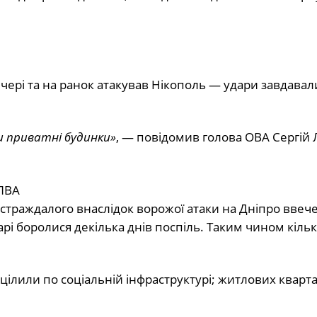
чері та на ранок атакував Нікополь — удари завдавал
и приватні будинки»
, —
повідомив
голова ОВА Сергій 
ЛВА
страждалого внаслідок
ворожої атаки на Дніпро ввече
арі боролися декілька днів поспіль. Таким чином кільк
ж цілили по соціальній інфраструктурі; житлових кварт