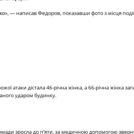
ка»
, — написав Федоров, показавши фото з місця поді
жої атаки дістала 46-річна жінка, а 66-річна жінка заг
ованого ударом будинку.
омади зросла до п’яти, за медичною допомогою зверн