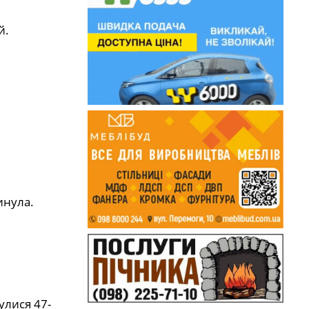
й.
инула.
улися 47-