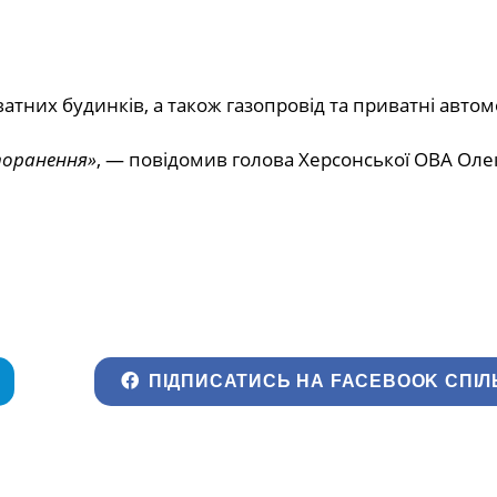
атних будинків, а також газопровід та приватні автомо
поранення»
, —
повідомив
голова Херсонської ОВА Оле
ПІДПИСАТИСЬ НА FACEBOOK СПІЛ