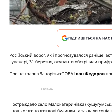
ПІДПИШІТЬСЯ НА НАС 
Російський ворог, як і
прогнозувалося раніше, акт
і увечері, 31 березня, окупанти обстріляли прифр
Про це голова Запорізької ОВА
Іван Федоров
по
РЕКЛАМА
Постраждало село Малокатеринівка (Кушугумська
і пошкоджено житлові будинки та заклади соціал