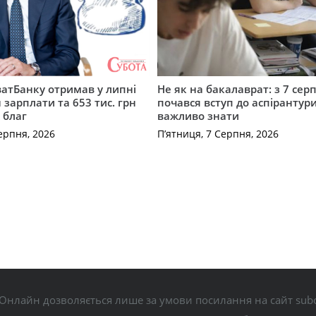
атБанку отримав у липні
Не як на бакалаврат: з 7 сер
 зарплати та 653 тис. грн
почався вступ до аспірантур
 благ
важливо знати
ерпня, 2026
П’ятниця, 7 Серпня, 2026
Онлайн дозволяється лише за умови посилання на сайт subo