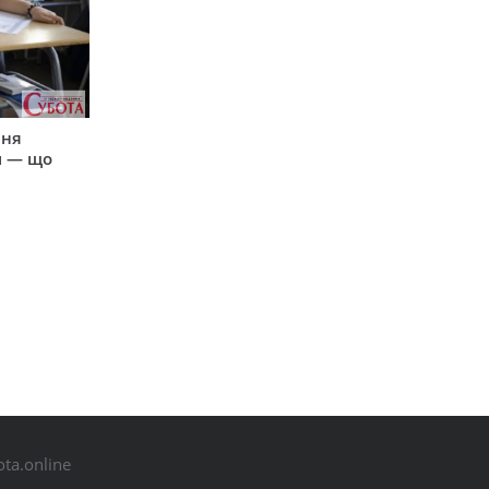
пня
и — що
ta.online