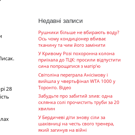
Недавні записи
Рушники більше не вбирають воду?
и
Ось чому кондиціонер вбиває
тканину та чим його замінити
У Кривому Розі похоронна колона
Лисак.
приїхала до ТЦК: просили відпустити
сина попрощатися з матір’ю
Світоліна переграла Анісімову і
вийшла у чвертьфінал WTA 1000 у
Торонто. Відео
рі 28
Забудьте про забитий злив: одна
ість
склянка солі прочистить труби за 20
хвилин
У Бердичеві діти знову сіли за
алах
шахівниці на честь свого тренера,
який загинув на війні