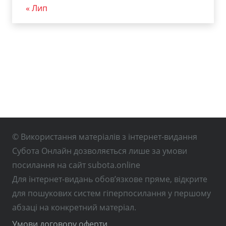
« Лип
© Використання матеріалів з інтернет-видання
Субота Онлайн дозволяється лише за умови
посилання на сайт subota.online
Для інтернет-видань обов’язкове пряме, відкрите
для пошукових систем гіперпосилання у першому
абзаці на конкретний матеріал.
Умови договору оферти