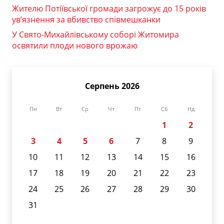
Жителю Потіївської громади загрожує до 15 років
ув’язнення за вбивство співмешканки
У Свято-Михайлівському соборі Житомира
освятили плоди нового врожаю
Серпень 2026
Пн
Вт
Ср
Чт
Пт
Сб
Нд
1
2
3
4
5
6
7
8
9
10
11
12
13
14
15
16
17
18
19
20
21
22
23
24
25
26
27
28
29
30
31