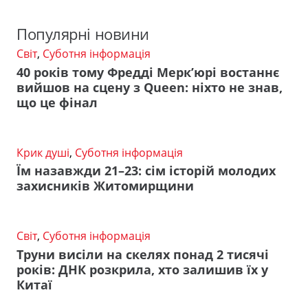
Популярні новини
Світ
,
Суботня інформація
40 років тому Фредді Мерк’юрі востаннє
вийшов на сцену з Queen: ніхто не знав,
що це фінал
Крик душі
,
Суботня інформація
Їм назавжди 21–23: сім історій молодих
захисників Житомирщини
Світ
,
Суботня інформація
Труни висіли на скелях понад 2 тисячі
років: ДНК розкрила, хто залишив їх у
Китаї