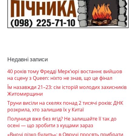
Недавні записи
40 років тому Фредді Мерк’юрі востаннє вийшов
на сцену з Queen: ніхто не знав, що це фінал
Їм назавжди 21–23: сім історій молодих захисників
Житомирщини
Труни висіли на скелях понад 2 тисячі років: ДНК
розкрила, хто залишив їх у Китаї
Полуниця вже без ягід? Не залишайте її так до
осені — що зробити з кущами зараз
«Вночі різко будить»: в Овручі просять прибрати