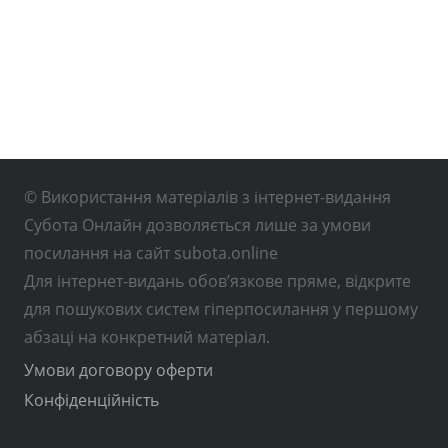
© Використання матеріалів з інтернет-видання
Субота Онлайн дозволяється лише за умови
посилання на сайт subota.online
Для інтернет-видань обов’язкове пряме, відкрите
для пошукових систем гіперпосилання у першому
абзаці на конкретний матеріал.
Умови договору оферти
Конфіденційність