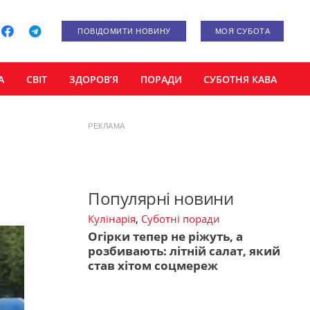
ПОВІДОМИТИ НОВИНУ
МОЯ СУБОТА
А
СВІТ
ЗДОРОВ’Я
ПОРАДИ
СУБОТНЯ КАВА
РЕКЛАМА
Популярні новини
Кулінарія
,
Суботні поради
Огірки тепер не ріжуть, а
розбивають: літній салат, який
став хітом соцмереж