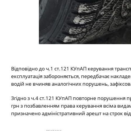
Відповідно до ч.1 ст.121 КУпАП керування транс
експлуатація забороняється, передбачає накладен
водій не вчиняв аналогічних порушень, зафіксо
Згідно з ч.4 ст.121 КУпАП повторне порушення пр
грн з позбавленням права керування всіма видами
призначено адміністративний арешт на строк від 