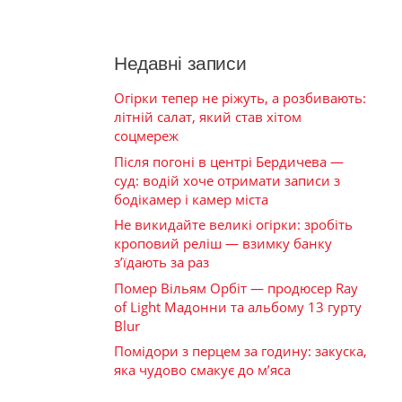
Недавні записи
Огірки тепер не ріжуть, а розбивають:
літній салат, який став хітом
соцмереж
Після погоні в центрі Бердичева —
суд: водій хоче отримати записи з
бодікамер і камер міста
Не викидайте великі огірки: зробіть
кроповий реліш — взимку банку
з’їдають за раз
Помер Вільям Орбіт — продюсер Ray
of Light Мадонни та альбому 13 гурту
Blur
Помідори з перцем за годину: закуска,
яка чудово смакує до м’яса