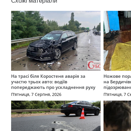
Схожі матеріали
На трасі біля Коростеня аварія за
Ножове пора
участю трьох авто: водіїв
на Бердичів
попереджають про ускладнення руху
підозрюван
П’ятниця, 7 Серпня, 2026
П’ятниця, 7 С