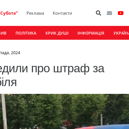
“Субота”
Реклама
Контакти
ЗИВ
ПОЛІТИКА
КРИК ДУШІ
ІНФОРМАЦІЯ
УКРАЇН
опада, 2024
редили про штраф за
іля