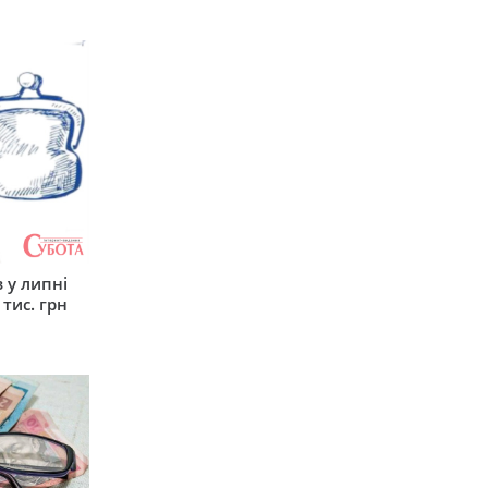
 у липні
 тис. грн