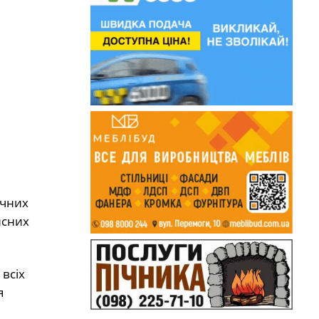
ічних
исних
всіх
я