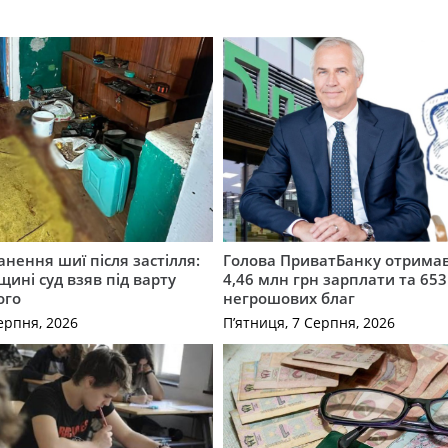
нення шиї після застілля:
Голова ПриватБанку отримав
щині суд взяв під варту
4,46 млн грн зарплати та 653
ого
негрошових благ
ерпня, 2026
П’ятниця, 7 Серпня, 2026