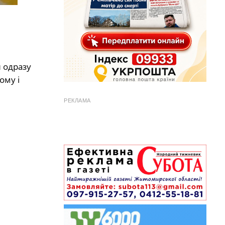
н одразу
ому і
РЕКЛАМА