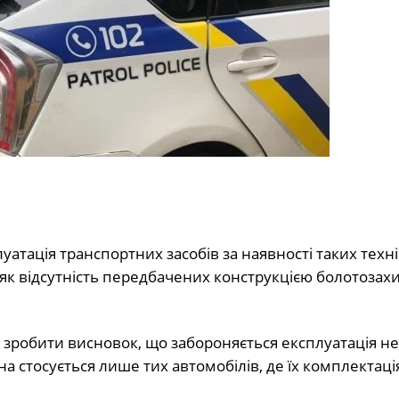
луатація транспортних засобів за наявності таких техн
 як відсутність передбачених конструкцією болотозах
 зробити висновок, що забороняється експлуатація не 
на стосується лише тих автомобілів, де їх комплектаці