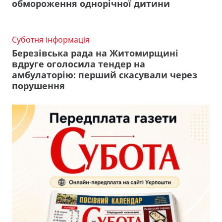
обмороження однорічної дитини
Суботня інформація
Березівська рада на Житомирщині
вдруге оголосила тендер на
амбулаторію: перший скасували через
порушення