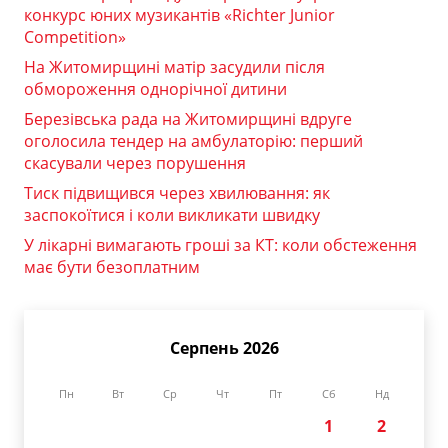
конкурс юних музикантів «Richter Junior
Competition»
На Житомирщині матір засудили після
обмороження однорічної дитини
Березівська рада на Житомирщині вдруге
оголосила тендер на амбулаторію: перший
скасували через порушення
Тиск підвищився через хвилювання: як
заспокоїтися і коли викликати швидку
У лікарні вимагають гроші за КТ: коли обстеження
має бути безоплатним
Серпень 2026
Пн
Вт
Ср
Чт
Пт
Сб
Нд
1
2