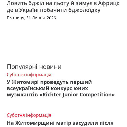
Ловить бджіл на льоту й зимує в Африці:
де в Україні побачити бджолоїдку
П’ятниця, 31 Липня, 2026
Популярні новини
Суботня інформація
У Житомирі проведуть перший
всеукраїнський конкурс юних
музикантів «Richter Junior Competition»
Суботня інформація
На Житомирщині матір засудили після