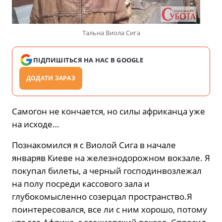
Тальна Виола Сига
ПІДПИШІТЬСЯ НА НАС В GOOGLE
ДОДАТИ ЗАРАЗ
Самогон не кончается, но силы африканца уже
на исходе…
Познакомился я с Виолой Сига в начале
январяв Киеве на железнодорожном вокзале. Я
покупал билеты, а черный господинвозлежал
на полу посреди кассового зала и
глубокомысленно созерцал пространство.Я
поинтересовался, все ли с ним хорошо, потому