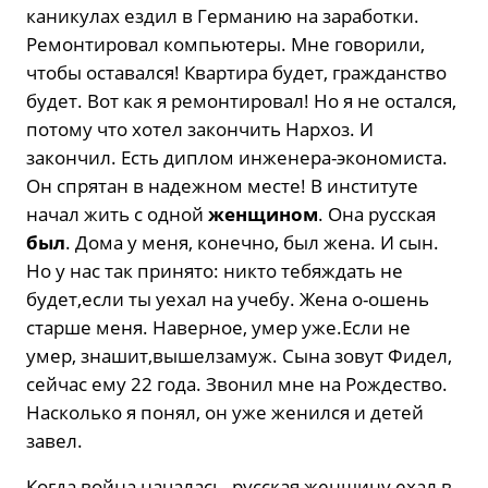
каникулах ездил в Германию на заработки.
Ремонтировал компьютеры. Мне говорили,
чтобы оставался! Квартира будет, гражданство
будет. Вот как я ремонтировал! Но я не остался,
потому что хотел закончить Нархоз. И
закончил. Есть диплом инженера-экономиста.
Он спрятан в надежном месте! В институте
начал жить с одной
женщином
. Она русская
был
. Дома у меня, конечно, был жена. И сын.
Но у нас так принято: никто тебяждать не
будет,если ты уехал на учебу. Жена о-ошень
старше меня. Наверное, умер уже.Если не
умер, знашит,вышелзамуж. Сына зовут Фидел,
сейчас ему 22 года. Звонил мне на Рождество.
Насколько я понял, он уже женился и детей
завел.
Когда война началась, русская женщину ехал в