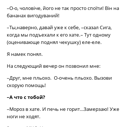
–О-о, чоловіче, його не так просто споїти! Він на
бананах вигодуваний!
–Ты,наверно, давай уже к себе, –сказал Сига,
когда мы подъехали к его хате.– Тут одному
(оценивающе поднял чекушку) еле-еле.
Я намек понял.
На следующий вечер он позвонил мне:
–Друг, мне пльохо. О-очень пльохо. Вызови
скорую помощь!
–А что с тобой?
–Мороз в хате. И печь не горит…Замерзаю! Уже
ноги не ходят.