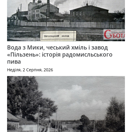
Вода з Мики, чеський хміль і завод
«Пільзень»: історія радомисльського
пива
Неділя, 2 Серпня, 2026