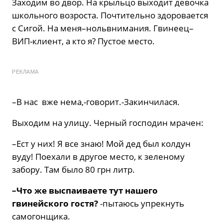
Заходим во двор. На крыльцо выходит девочка
школьного возроста. Почтительно здоровается
с Сигой. На меня–нольвнимания. Гвинеец–
ВИП-клиент, а кто я? Пустое место.
РЕКЛАМА
–В нас вже нема,-говорит.-Закинчилася.
Выходим на улицу. Черный господин мрачен:
–Ест у них! Я все знаю! Мой дед был колдун
вуду! Поехали в другое место, к зеленому
забору. Там было 80 грн литр.
–Что же выспаиваете тут нашего
гвинейского гостя?
-пытаюсь упрекнуть
самогонщика.