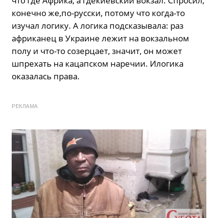
что где Африка, а гдекиевский вокзал. Спросил,
конечно же,по-русски, потому что когда-то
изучал логику. А логика подсказывала: раз
африканец в Украине лежит на вокзальном
полу и что-то созерцает, значит, он может
шпрехать на кацапском наречии. Илогика
оказалась права.
РЕКЛАМА