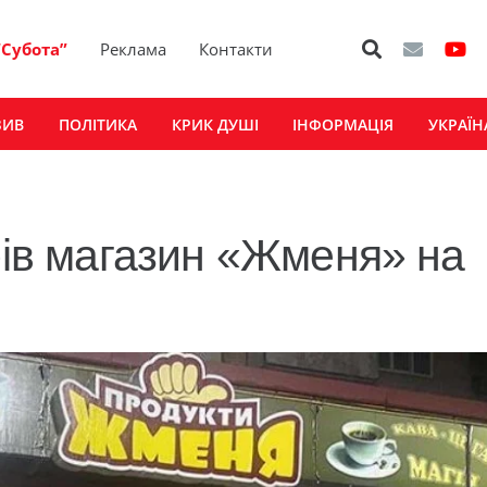
“Субота”
Реклама
Контакти
ЗИВ
ПОЛІТИКА
КРИК ДУШІ
ІНФОРМАЦІЯ
УКРАЇН
рів магазин «Жменя» на