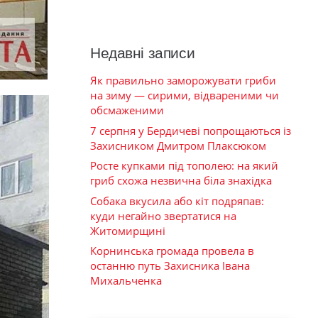
Недавні записи
Як правильно заморожувати гриби
на зиму — сирими, відвареними чи
обсмаженими
7 серпня у Бердичеві попрощаються із
Захисником Дмитром Плаксюком
Росте купками під тополею: на який
гриб схожа незвична біла знахідка
Собака вкусила або кіт подряпав:
куди негайно звертатися на
Житомирщині
Корнинська громада провела в
останню путь Захисника Івана
Михальченка