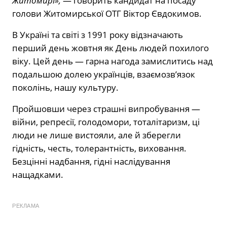
Житомирі»,
— говорить кандидат на посаду
голови Житомирської ОТГ Віктор Євдокимов.
В Україні та світі з 1991 року відзначають
перший день жовтня як День людей похилого
віку. Цей день — гарна нагода замислитись над
подальшою долею українців, взаємозв’язок
поколінь, нашу культуру.
Пройшовши через страшні випробування —
війни, репресії, голодомори, тоталітаризм, ці
люди не лише вистояли, але й зберегли
гідність, честь, толерантність, виховання.
Безцінні надбання, гідні наслідування
нащадками.
РЕКЛАМА