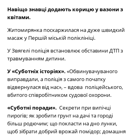
Навіщо знавці додають корицю у вазони з
квітами.
Житомирянка поскаржилася на дуже швидкий
масаж у Першій міській поліклініці.
У Звягелі поліція встановлює обставини ДТП з
травмуванням дитини.
У «Суботніх історіях».
«Обвинувачуваного
виправдали, а поліція з самого початку
відвернулася від нас», – вдова поліцейського,
вбитого співробітником судової охорони.
«Суботні поради».
Секрети при випічці
пирогів; як зробити грунт на дачі та городі
більш родючим; що покласти на дно лунки,
щоб зібрати добрий врожай помідор; домашня