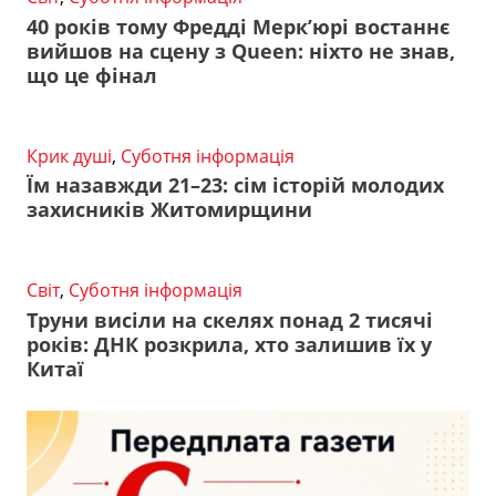
40 років тому Фредді Мерк’юрі востаннє
вийшов на сцену з Queen: ніхто не знав,
що це фінал
Крик душі
,
Суботня інформація
Їм назавжди 21–23: сім історій молодих
захисників Житомирщини
Світ
,
Суботня інформація
Труни висіли на скелях понад 2 тисячі
років: ДНК розкрила, хто залишив їх у
Китаї