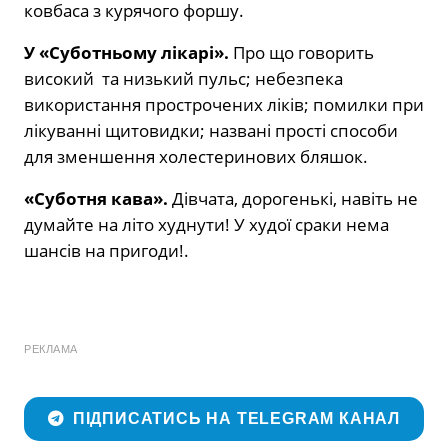
ковбаса з курячого форшу.
У «Суботньому лікарі».
Про що говорить
високий та низький пульс; небезпека
використання прострочених ліків; помилки при
лікуванні щитовидки; названі прості способи
для зменшення холестеринових бляшок.
«Суботня кава».
Дівчата, дорогенькі, навіть не
думайте на літо худнути! У худої сраки нема
шансів на пригоди!.
РЕКЛАМА
ПІДПИСАТИСЬ НА TELEGRAM КАНАЛ