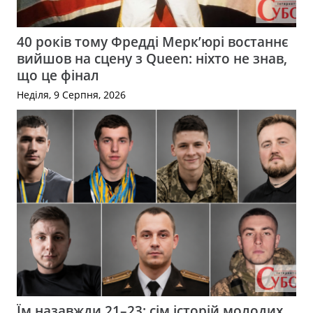
40 років тому Фредді Мерк’юрі востаннє
вийшов на сцену з Queen: ніхто не знав,
що це фінал
Неділя, 9 Серпня, 2026
Їм назавжди 21–23: сім історій молодих