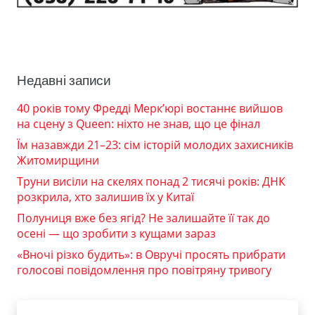
Недавні записи
40 років тому Фредді Мерк’юрі востаннє вийшов
на сцену з Queen: ніхто не знав, що це фінал
Їм назавжди 21–23: сім історій молодих захисників
Житомирщини
Труни висіли на скелях понад 2 тисячі років: ДНК
розкрила, хто залишив їх у Китаї
Полуниця вже без ягід? Не залишайте її так до
осені — що зробити з кущами зараз
«Вночі різко будить»: в Овручі просять прибрати
голосові повідомлення про повітряну тривогу