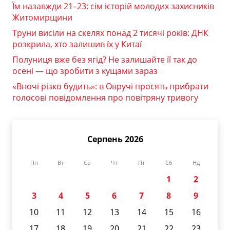
Їм назавжди 21–23: сім історій молодих захисників
Житомирщини
Труни висіли на скелях понад 2 тисячі років: ДНК
розкрила, хто залишив їх у Китаї
Полуниця вже без ягід? Не залишайте її так до
осені — що зробити з кущами зараз
«Вночі різко будить»: в Овручі просять прибрати
голосові повідомлення про повітряну тривогу
Серпень 2026
Пн
Вт
Ср
Чт
Пт
Сб
Нд
1
2
3
4
5
6
7
8
9
10
11
12
13
14
15
16
17
18
19
20
21
22
23