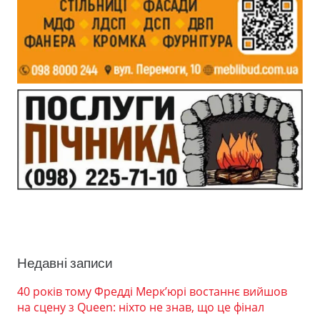
Недавні записи
40 років тому Фредді Мерк’юрі востаннє вийшов
на сцену з Queen: ніхто не знав, що це фінал