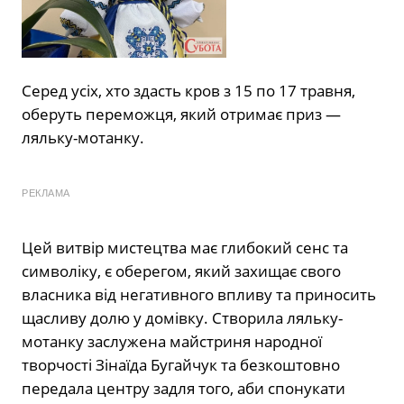
Серед усіх, хто здасть кров з 15 по 17 травня,
оберуть переможця, який отримає приз —
ляльку-мотанку.
РЕКЛАМА
Цей витвір мистецтва має глибокий сенс та
символіку, є оберегом, який захищає свого
власника від негативного впливу та приносить
щасливу долю у домівку. Створила ляльку-
мотанку заслужена майстриня народної
творчості Зінаїда Бугайчук та безкоштовно
передала центру задля того, аби спонукати