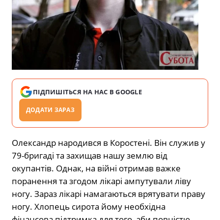
ПІДПИШІТЬСЯ НА НАС В GOOGLE
ДОДАТИ ЗАРАЗ
Олександр народився в Коростені. Він служив у
79-бригаді та захищав нашу землю від
окупантів. Однак, на війні отримав важке
поранення та згодом лікарі ампутували ліву
ногу. Зараз лікарі намагаються врятувати праву
ногу. Хлопець сирота йому необхідна
фінансова підтримка для того, аби повністю