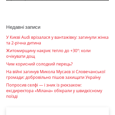
Недавні записи
У Києві Audi врізалася у вантажівку: загинули жінка
та 2-річна дитина
Житомирщину накриє тепло до +30°: коли
очікувати дощ
Чим корисний солодкий перець?
На війні загинув Микола Мусаєв зі Словечанської
громади: добровільно пішов захищати Україну
Попросив селфі — і зник із рюкзаком:
ексдиректора «Мілана» обікрали у швидкісному
поїзді